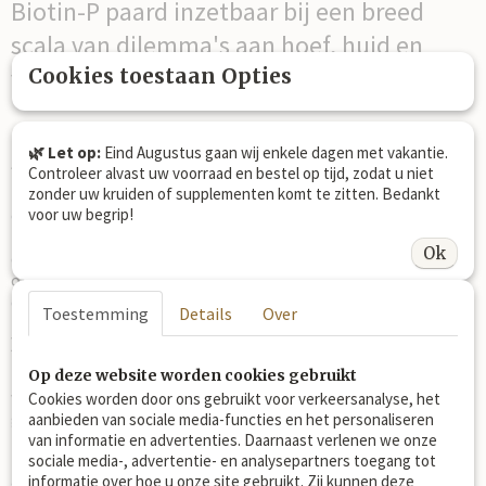
Biotin-P paard inzetbaar bij een breed
scala van dilemma's aan hoef, huid en
vacht!
Cookies toestaan Opties
🌿 Let op:
Eind Augustus gaan wij enkele dagen met vakantie.
Zink
Controleer alvast uw voorraad en bestel op tijd, zodat u niet
Zink is een essentieel, wateroplosbaar spoorelement dat een
zonder uw kruiden of supplementen komt te zitten. Bedankt
cruciale rol speelt in het metabolisme van je paard. Het draagt
voor uw begrip!
bij aan gezonde hoeven en een sterke huid en ondersteunt
Ok
daarnaast tal van andere vitale lichaamsfuncties. Zo is zink
onmisbaar voor enzymen en speelt het een belangrijke rol in
de werking van het immuunsysteem.
Toestemming
Details
Over
Biotine
Biotine, ook wel bekend als vitamine B8, is een
Op deze website worden cookies gebruikt
wateroplosbare vitamine die een essentiële rol speelt in de
Cookies worden door ons gebruikt voor verkeersanalyse, het
gezondheid van je paard. Het staat vooral bekend om zijn
aanbieden van sociale media-functies en het personaliseren
positieve effect op de kwaliteit van de hoeven en de vacht.
van informatie en advertenties. Daarnaast verlenen we onze
sociale media-, advertentie- en analysepartners toegang tot
Biotine draagt bij aan een sterke, elastische hoefwand en een
informatie over hoe u onze site gebruikt. Zij kunnen deze
glanzende, gezonde vacht. Daarnaast speelt het een