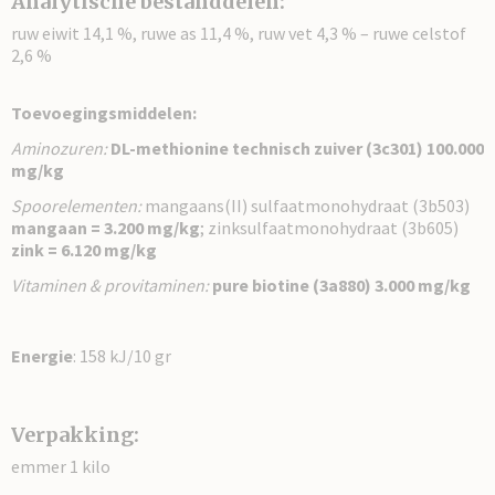
Analytische bestanddelen:
ruw eiwit 14,1 %, ruwe as 11,4 %, ruw vet 4,3 % – ruwe celstof
2,6 %
Toevoegingsmiddelen:
Aminozuren:
DL-methionine technisch zuiver (3c301) 100.000
mg/kg
Spoorelementen:
mangaans(II) sulfaatmonohydraat (3b503)
mangaan = 3.200 mg/kg
; zinksulfaatmonohydraat (3b605)
zink = 6.120 mg/kg
Vitaminen & provitaminen:
pure biotine (3a880) 3.000 mg/kg
Energie
: 158 kJ/10 gr
Verpakking:
emmer 1 kilo