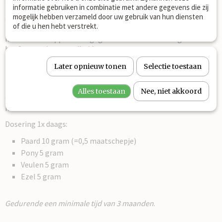
informatie gebruiken in combinatie met andere gegevens die zij
belangrijke rol in het metabolisme, waar het betrokken is bij
mogelijk hebben verzameld door uw gebruik van hun diensten
de omzetting van voedingsstoffen in energie. Omdat paarden
of die u hen hebt verstrekt.
zelf maar een beperkte hoeveelheid biotine aanmaken, wordt
het vaak als supplement gegeven ter ondersteuning van de
hoef- en vachtgezondheid.
Later opnieuw tonen
Selectie toestaan
Gebruiksaanwijzing:
Alles toestaan
Nee, niet akkoord
Geef de Biotin-P granulaten rechtstreeks of vermeng ze met
het voer.
Dosering 1x daags:
Paard 10 gram (=0,5 maatschepje)
Pony 5 gram
Veulen 5 gram
Ezel 5 gram
Gedurende een minimale tijd van 3 maanden
.