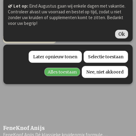
FeneKnof Rozenbottel
🌿 Let op:
Eind Augustus gaan wij enkele dagen met vakantie.
FeneKnof Rozenbottel Dé klassieke kruidenmix formule…
Controleer alvast uw voorraad en bestel op tijd, zodat u niet
zonder uw kruiden of supplementen komt te zitten. Bedankt
€ 22,00
voor uw begrip!
✓
Op voorraad
Ok
IN WINKELWAGEN
Later opnieuw tonen
Selectie toestaan
Alles toestaan
Nee, niet akkoord
FeneKnof Anijs
FeneKnof Anijs Dé klassieke kruidenmix formule…