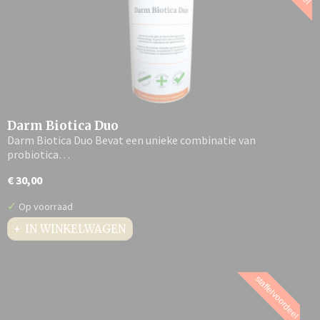
Darm Biotica Duo
Darm Biotica Duo Bevat een unieke combinatie van
probiotica…
€ 30,00
✓
Op voorraad
IN WINKELWAGEN
staffelvoordeel