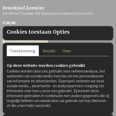
FeneKnof Zeewier
FeneKnof Zeewier Dé klassieke kruidenmix formule…
€ 20,00
Cookies toestaan Opties
✓
Op voorraad
IN WINKELWAGEN
Toestemming
Details
Over
Op deze website worden cookies gebruikt
Cookies worden door ons gebruikt voor verkeersanalyse, het
aanbieden van sociale media-functies en het personaliseren
van informatie en advertenties. Daarnaast verlenen we onze
sociale media-, advertentie- en analysepartners toegang tot
informatie over hoe u onze site gebruikt. Zij kunnen deze
informatie gebruiken in combinatie met andere gegevens die zij
mogelijk hebben verzameld door uw gebruik van hun diensten
of die u hen hebt verstrekt.