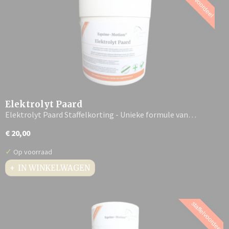
staffelvoordeel
Elektrolyt Paard
Elektrolyt Paard Staffelkorting - Unieke formule van…
€ 20,00
✓
Op voorraad
IN WINKELWAGEN
staffelvoordeel