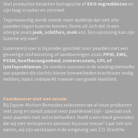
Veel producten bevatten biologische of
EKO-ingrediënten
en
zijn laag in suiker en zetmeel.
Tegenwoordig wordt steeds meer duidelijk dat niet alle
paarden tegen luzerne kunnen. Soms uit zich dat in een
allergie zoals
jeuk, schilfers, mok
enz. Een oplossing kan zijn
luzerne vrij voer!
Luzernevrij voer is bijzonder geschikt voor paarden met een
gevoelige stofwisseling of aandoeningen zoals
PPID, EMS,
PSSM, hoefbevangenheid
,
zomereczeem, CPL of
lymfeproblemen.
De voeders voorzien in de voedingsbehoefte
van paarden die slechts kleine hoeveelheden krachtvoer nodig
hebben, naast onbeperkt ruwvoer van goede kwaliteit.
Paardenvoer met een missie
Bij Equine-Motion Remedies selecteren we al onze producten
met zorg en vanuit passie voor paardenwelzijn - speciaal ook
voor paarden met extra behoeften. Heeft u een merk gevonden
die wij niet verkopen en aansluit bij onze missie? Laat het ons
weten, wij zijn werkzaam in de omgeving van Z.O. Drenthe.