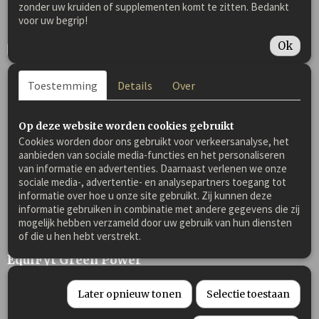
€ 46,49
zonder uw kruiden of supplementen komt te zitten. Bedankt
voor uw begrip!
✓
Op voorraad
Ok
IN WINKELWAGEN
Toestemming
Details
Over
Op deze website worden cookies gebruikt
Cookies worden door ons gebruikt voor verkeersanalyse, het
aanbieden van sociale media-functies en het personaliseren
van informatie en advertenties. Daarnaast verlenen we onze
sociale media-, advertentie- en analysepartners toegang tot
informatie over hoe u onze site gebruikt. Zij kunnen deze
informatie gebruiken in combinatie met andere gegevens die zij
mogelijk hebben verzameld door uw gebruik van hun diensten
of die u hen hebt verstrekt.
EquiFyt Green Power
EquiFyt Green Power LUZERNEVRIJ Graanvrij natuurlijk…
Later opnieuw tonen
Selectie toestaan
€ 31,00