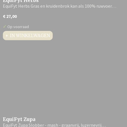
EquiFyt Herbs
EquiFyt Herbs Gras en kruidenbrok kan als 100% ruwvoer…
€ 27,00
✓
Op voorraad
IN WINKELWAGEN
EquiFyt Zupa
EquiFyt Zupa Slobber - mash - graanvrij, luzernevrij…