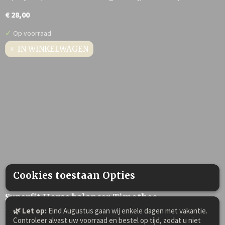
€ 28,00
✓
Op voorraad
IN WINKELWAGEN
Cookies toestaan Opties
Superfit Horse balancer Timothee
Superfit Horse balancer Timothee Melassevrij, graanvrij,…
🌿 Let op:
Eind Augustus gaan wij enkele dagen met vakantie.
Controleer alvast uw voorraad en bestel op tijd, zodat u niet