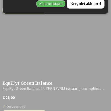
✓
Op voorraad
Alles toestaan
Nee, niet akkoord
IN WINKELWAGEN
EquiFyt Green Balance
EquiFyt Green Balance LUZERNEVRIJ natuurlijk compleet…
€ 26,00
✓
Op voorraad