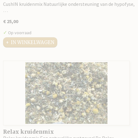
CushIN kruidenmix Natuurlijke ondersteuning van de hypofyse,
…
€ 25,00
✓
Op voorraad
IN WINKELWAGEN
Relax kruidenmix
Relax kruidenmix Een natuurlijke rustgever! De Relax…