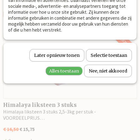
van informatie en advertenties. Daarnaast verlenen we onze
✓
Op voorraad
sociale media-, advertentie- en analysepartners toegang tot
informatie over hoe u onze site gebruikt. Zij kunnen deze
IN WINKELWAGEN
informatie gebruiken in combinatie met andere gegevens die zij
mogelijk hebben verzameld door uw gebruik van hun diensten
of die u hen hebt verstrekt.
VOORDEEL
Later opnieuw tonen
Selectie toestaan
Alles toestaan
Nee, niet akkoord
Himalaya liksteen 3 stuks
Himalaya liksteen 3 stuks 2,5-3kg per stuk -
VOORDEELPRIJS…
€ 16,50
€ 15,75