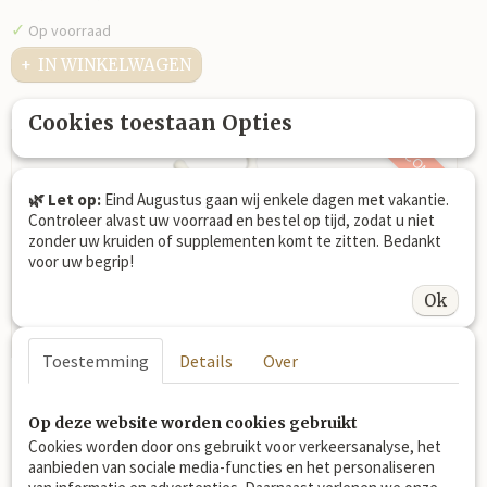
✓
Op voorraad
IN WINKELWAGEN
Cookies toestaan Opties
- COMBI -
🌿 Let op:
Eind Augustus gaan wij enkele dagen met vakantie.
Controleer alvast uw voorraad en bestel op tijd, zodat u niet
zonder uw kruiden of supplementen komt te zitten. Bedankt
voor uw begrip!
Ok
Toestemming
Details
Over
Kruiden Keuze pakket
Kruiden Keuze pakket 3 Kruidensoorten naar eigen keuze
met…
Op deze website worden cookies gebruikt
Cookies worden door ons gebruikt voor verkeersanalyse, het
€ 40,25
aanbieden van sociale media-functies en het personaliseren