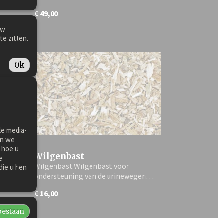
€ 49,00
uw
te zitten.
Ok
le media-
en we
 hoe u
Wilgenbast
e
emalen
Wilgenbast Wilgenbast voor
die u hen
ondersteuning van de urinewegen…
€ 16,00
toestaan