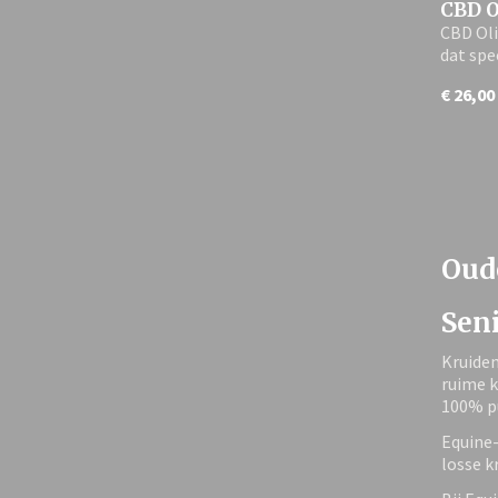
CBD O
CBD Oli
dat spe
€ 26,00
Oud
Sen
Kruiden
ruime k
100% pu
Equine-
losse k