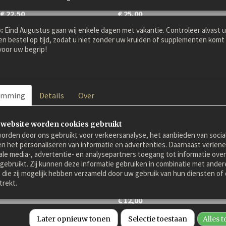
€ 22,50
€ 25,00
:
Eind Augustus gaan wij enkele dagen met vakantie. Controleer alvast 
en bestel op tijd, zodat u niet zonder uw kruiden of supplementen komt 
oor uw begrip!
emming
Details
Over
 website worden cookies gebruikt
orden door ons gebruikt voor verkeersanalyse, het aanbieden van socia
en het personaliseren van informatie en advertenties. Daarnaast verlen
ale media-, advertentie- en analysepartners toegang tot informatie over
lsklauw
Fenegriek
 gebruikt. Zij kunnen deze informatie gebruiken in combinatie met ander
klauw Duivelsklauw voor
Fenegriek Fenegriek zaad of g
die zij mogelijk hebben verzameld door uw gebruik van hun diensten of 
n en pony's. Gedroogde…
poeder. Fenegriek is een…
trekt.
€ 12,00
Later opnieuw tonen
Selectie toestaan
Alles 