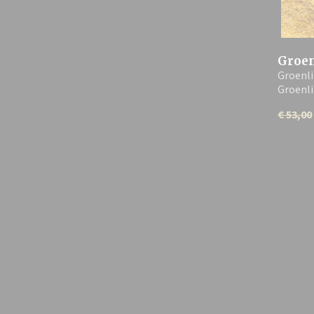
Groe
Groenl
paard
Groenl
€ 53,00