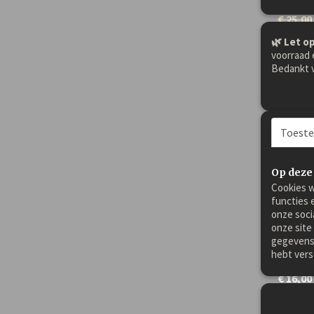
€ 25,00
🌿 Let op
voorraad 
Bedankt v
Toest
Op deze
Cookies w
functies 
onze soci
Duive
onze site
Duivels
gegevens 
paarde
hebt vers
€ 16,00