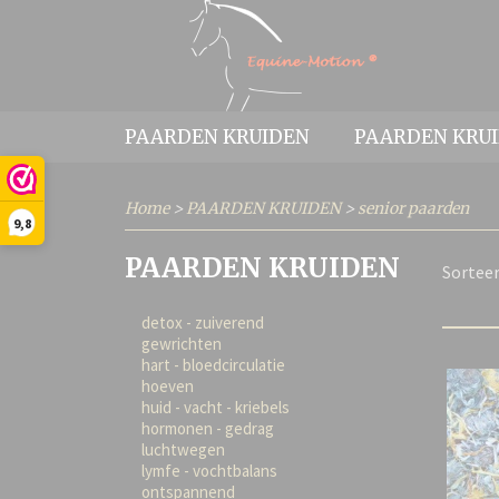
PAARDEN KRUIDEN
PAARDEN KRU
Home
>
PAARDEN KRUIDEN
>
senior paarden
9,8
PAARDEN KRUIDEN
Sortee
detox - zuiverend
gewrichten
hart - bloedcirculatie
hoeven
huid - vacht - kriebels
hormonen - gedrag
luchtwegen
lymfe - vochtbalans
ontspannend