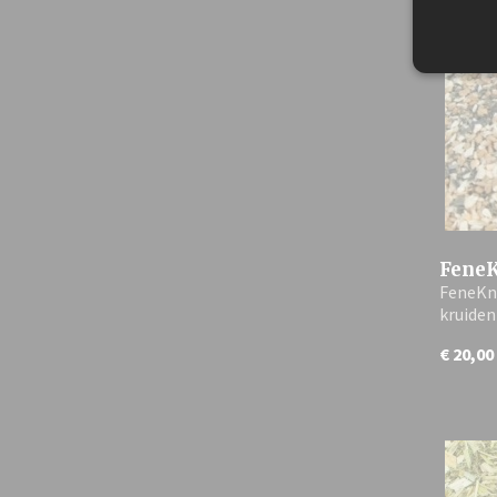
FeneK
FeneKno
kruide
€ 20,00