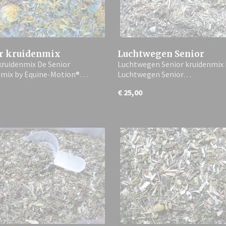
r kruidenmix
Luchtwegen Senior
kruidenmix De Senior
Luchtwegen Senior kruidenmix
kruidenmix
nmix by Equine-Motion®…
Luchtwegen Senior…
€ 25,00