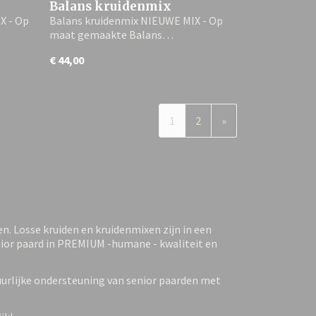
Balans kruidenmix
X - Op
Balans kruidenmix NIEUWE MIX - Op
maat gemaakte Balans…
€ 44,00
1
2
»
n. Losse kruiden en kruidenmixen zijn in een
nior paard in PREMIUM -humane - kwaliteit en
urlijke ondersteuning van senior paarden met