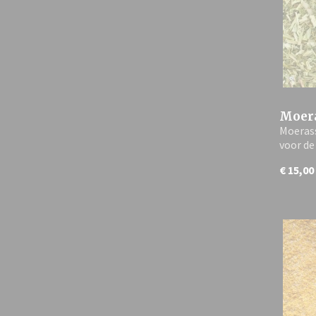
Moera
Moerass
voor d
€ 15,00