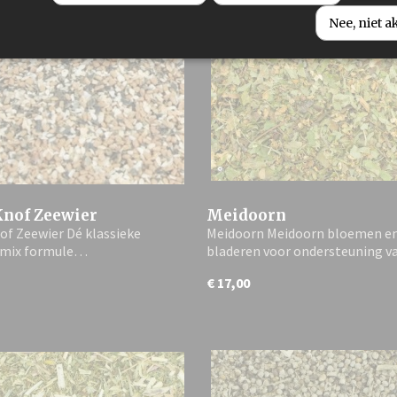
Nee, niet 
nof Zeewier
Meidoorn
f Zeewier Dé klassieke
Meidoorn Meidoorn bloemen e
nmix formule…
bladeren voor ondersteuning 
€ 17,00