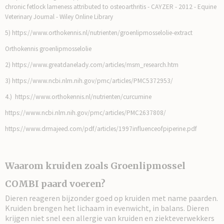
chronic fetlock lameness attributed to osteoarthritis - CAYZER - 2012 - Equine
Veterinary Journal - Wiley Online Library
5) https://www.orthokennis.nl/nutrienten/groenlipmosselolie-extract
Orthokennis groenlipmosselolie
2) https://www.greatdanelady.com/articles/msm_research.htm
3) https://www.ncbi.nlm.nih.gov/pmc/articles/PMC5372953/
4.) https://www.orthokennis.nl/nutrienten/curcumine
https://www.ncbi.nlm.nih.gov/pmc/articles/PMC2637808/
https://www.drmajeed.com/pdf/articles/1997influenceofpiperine.pdf
Waarom kruiden zoals Groenlipmossel
COMBI paard voeren?
Dieren reageren bijzonder goed op kruiden met name paarden.
Kruiden brengen het lichaam in evenwicht, in balans. Dieren
krijgen niet snel een allergie van kruiden en ziekteverwekkers