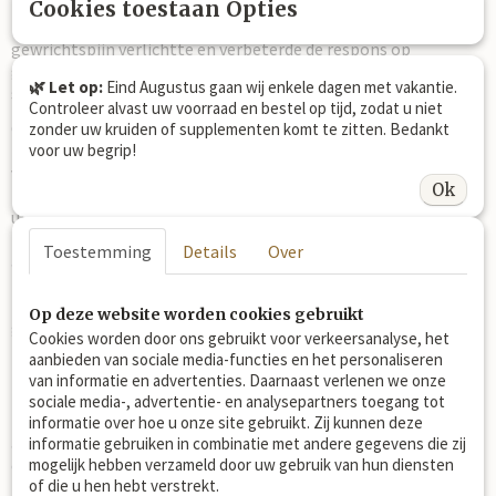
Uit onderzoek (1)
blijkt naar
Groenlipmossel,
dat de
Cookies toestaan Opties
toediening van groenlipmossel de ernst van kreupelheid en
gewrichtspijn verlichtte en verbeterde de respons op
gewrichtsflexie bij paarden waarvan kreupelheid toe te
🌿 Let op:
Eind Augustus gaan wij enkele dagen met vakantie.
schrijven is aan artrose in de kogel.
Controleer alvast uw voorraad en bestel op tijd, zodat u niet
Groenlipmossel bevat niet enkel de 'bekende' vetzuren EPA en
zonder uw kruiden of supplementen komt te zitten. Bedankt
DHA bevat, maar ook enkele andere, vrij zeldzame omega-3
voor uw begrip!
vetzuren én een nieuw ontdekte groep van vetzuren, de
Ok
zogenaamde furaanvetzuren. Deze vetzuren komen
uitsluitend voor in algen die leven in de koude, diepe, zoute
kustwateren van Nieuw Zeeland. De mosselen filteren deze
Toestemming
Details
Over
algen uit het water, en slaan de vetzuren op. Met name deze
nieuw ontdekte omega-3 vetzuren én de furaanvetzuren,
lijken bepalend voor de biologische activiteit van
Op deze website worden cookies gebruikt
groenlipmossel.
Cookies worden door ons gebruikt voor verkeersanalyse, het
aanbieden van sociale media-functies en het personaliseren
van informatie en advertenties. Daarnaast verlenen we onze
Uit onderzoek
blijkt dat
MSM zwavel
ondersteuning kan
sociale media-, advertentie- en analysepartners toegang tot
(2,3)
bieden bij artrose bij langduriger gebruik na 6 weken. Een
informatie over hoe u onze site gebruikt. Zij kunnen deze
ander
onderzoek
blijkt dat MSM de ontstekingsremmende
informatie gebruiken in combinatie met andere gegevens die zij
(3)
eigenschappen van een antioxidant heeft.
mogelijk hebben verzameld door uw gebruik van hun diensten
of die u hen hebt verstrekt.