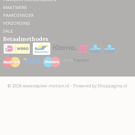
MAATWERK
PAARDENVOER
VERZORGING
SALE
Betaalmethodes
© 2026 www.equine-motion.nl - Powered by Shoppagina.nl