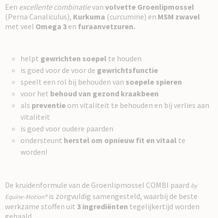
Een
excellente
combinatie
van
volvette Groenlipmossel
(Perna Canaliculus),
Kurkuma
(curcumine) en
MSM zwavel
met veel
Omega 3
en
furaanvetzuren.
helpt
gewrichten soepel
te houden
is goed voor de voor de
gewrichtsfunctie
speelt een rol bij behouden van
soepele spieren
voor het
behoud van gezond kraakbeen
als
preventie
om vitaliteit te behouden en bij verlies aan
vitaliteit
is goed voor oudere paarden
ondersteunt
herstel om opnieuw fit en vitaal
te
worden!
De kruidenformule van de Groenlipmossel COMBI paard
by
is zorgvuldig samengesteld, waarbij de beste
Equine-Motion®
werkzame stoffen uit
3 ingrediënten
tegelijkertijd worden
gehaald.