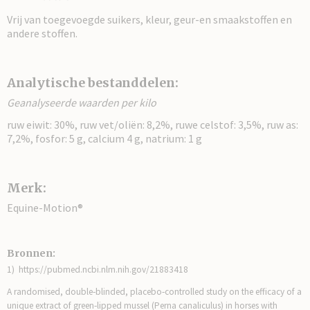
Vrij van toegevoegde suikers, kleur, geur-en smaakstoffen en
andere stoffen.
Analytische bestanddelen:
Geanalyseerde waarden per kilo
ruw eiwit: 30%, ruw vet/oliën: 8,2%, ruwe celstof: 3,5%, ruw as:
7,2%, fosfor: 5 g, calcium 4 g, natrium: 1 g
Merk:
Equine-Motion®
Bronnen:
1) https://pubmed.ncbi.nlm.nih.gov/21883418
A randomised, double‐blinded, placebo‐controlled study on the efficacy of a
unique extract of green‐lipped mussel (Perna canaliculus) in horses with