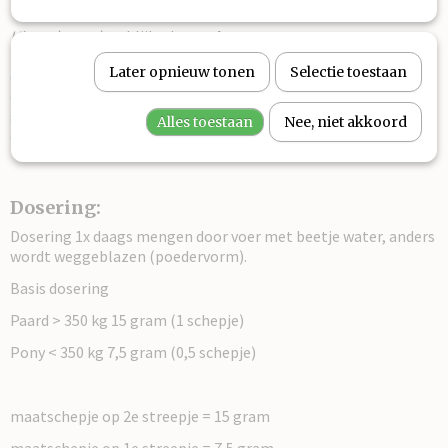
Uit onderzoek
blijkt dat
Kurkuma
(4)
(curcumine)
ontstekingsremmende eigenschappen heeft en
Later opnieuw tonen
Selectie toestaan
daardoor een gunstige invloed heeft op artrose, artritis, lever
en luchtwegen, daarnaast is Kurkuma een anti-oxidant die een
gunstig effect op het werkingsmechanismen in een cel, die
Alles toestaan
Nee, niet akkoord
onze cellen beschermt tegen beschadiging.
Dosering:
Dosering 1x daags mengen door voer met beetje water, anders
wordt weggeblazen (poedervorm).
Basis dosering
Paard > 350 kg 15 gram (1 schepje)
Pony < 350 kg 7,5 gram (0,5 schepje)
maatschepje op 2e streepje = 15 gram