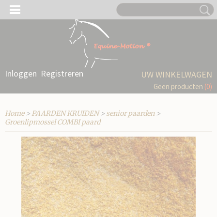
Inloggen
Registreren
UW WINKELWAGEN
Geen producten
(0)
Home
>
PAARDEN KRUIDEN
>
senior paarden
>
Groenlipmossel COMBI paard