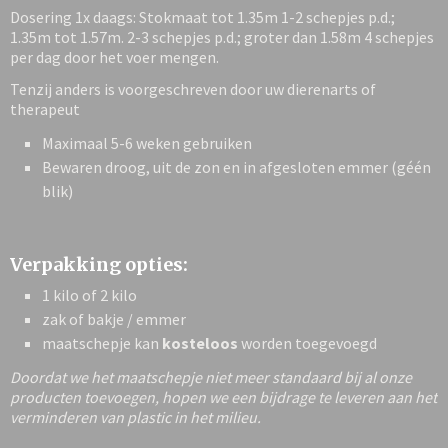
Dosering 1x daags: Stokmaat tot 1.35m 1-2 schepjes p.d.;
1.35m tot 1.57m. 2-3 schepjes p.d.; groter dan 1.58m 4 schepjes
per dag door het voer mengen.
Tenzij anders is voorgeschreven door uw dierenarts of
therapeut
Maximaal 5-6 weken gebruiken
Bewaren droog, uit de zon en in afgesloten emmer (géén
blik)
Verpakking opties:
1 kilo of 2 kilo
zak of bakje / emmer
maatschepje kan
kosteloos
worden toegevoegd
Doordat we het maatschepje niet meer standaard bij al onze
producten toevoegen, hopen we een bijdrage te leveren aan het
verminderen van plastic in het milieu.