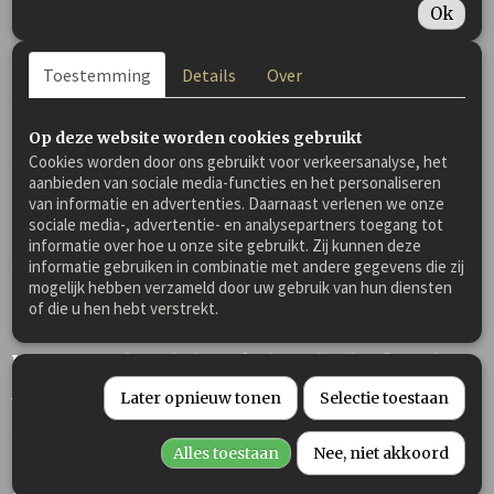
Ok
Is het verstandig om Mariadistel en andere
Toestemming
Details
Over
kruiden standaard in voer te verwerken?
Sommige paardenvoeders en hondenvoeders wordt dit kruid
Op deze website worden cookies gebruikt
standaard toegevoegd in de brok, dit is niet aan te
Cookies worden door ons gebruikt voor verkeersanalyse, het
bevelen, omdat:
aanbieden van sociale media-functies en het personaliseren
van informatie en advertenties. Daarnaast verlenen we onze
Bij kruiden dient u altijd een
pauze / stopperiode
in te lassen
sociale media-, advertentie- en analysepartners toegang tot
na een week of 4 / 5. Als kruiden standaard in het voer
informatie over hoe u onze site gebruikt. Zij kunnen deze
gemengd zit, kunt u dit er niet uithalen en ermee stoppen. Dit
informatie gebruiken in combinatie met andere gegevens die zij
kan van invloed zijn op de organen.
mogelijk hebben verzameld door uw gebruik van hun diensten
of die u hen hebt verstrekt.
Kan Mariadistel als enkelvoudig los kruid
Later opnieuw tonen
Selectie toestaan
worden gebruikt voor de opschoning van het
lichaam?
Alles toestaan
Nee, niet akkoord
Dit is niet aan te bevelen, omdat een belangrijke fase van de