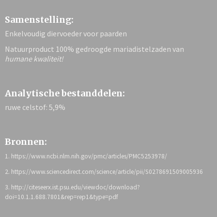
Samenstelling:
Enkelvoudig diervoeder voor paarden
Natuurproduct 100% gedroogde mariadistelzaden van
humane kwaliteit!
Analytische bestanddelen:
ruwe celstof: 5,9%
Bronnen:
1. https://www.ncbi.nlm.nih.gov/pmc/articles/PMC5253978/
2. https://www.sciencedirect.com/science/article/pii/S0278691509005936
3. http://citeseerx.ist.psu.edu/viewdoc/download?
doi=10.1.1.688.7801&rep=rep1&type=pdf