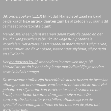
Uit
onderzoeken
(1,2,3) blijkt dat Mariadistel zaad en kruid
beide
krachtige antioxidanten
zijn! De afgelopen 30 jaar is dit
de meest onderzochte plant.
Mariadistel is een plant waarvan delen zoals de
zaden
en het
kruid
al lang worden gebruikt vanwege hun potentiële
voordelen. Het actieve bestanddeel in mariadistel is silymarine,
een complex van flavonoïden, waaronder silybinin, silychristin
en silydianin.
Het
mariadistel kruid
staat elders in onze webshop. Bij
Mariadistel kruid is het hele plantje mariadistel fijn gesneden
zowel blad als stengel.
De werkzame stoffen zijn hetzelfde de keuze tussen de twee kan
afhangen van persoonlijke voorkeur of het specifieke doel. Het
gehalte aan silymarine kan variëren tussen de zaden en het
kruid, maar beide bevatten doorgaans silymarine. De
concentratie kan echter verschillen, afhankelijk van de
specifieke bereidingsmethode en het deel van de plant dat
wordt gebruikt.