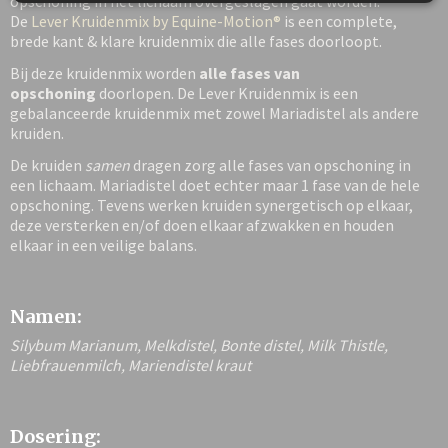
opschoning in het lichaam overgeslagen gaat worden.
De
Lever Kruidenmix by Equine-Motion®
is een complete,
brede kant & klare kruidenmix die alle fases doorloopt.
Bij deze kruidenmix worden
alle fases van
opschoning
doorlopen. De Lever Kruidenmix is een
gebalanceerde kruidenmix met zowel Mariadistel als andere
kruiden.
De kruiden
samen
dragen zorg alle fases van opschoning in
een lichaam. Mariadistel doet echter maar 1 fase van de hele
opschoning. Tevens werken kruiden synergetisch op elkaar,
deze versterken en/of doen elkaar afzwakken en houden
elkaar in een veilige balans.
Namen:
Silybum Marianum, Melkdistel, Bonte distel, Milk Thistle,
Liebfrauenmilch, Mariendistel kraut
Dosering: