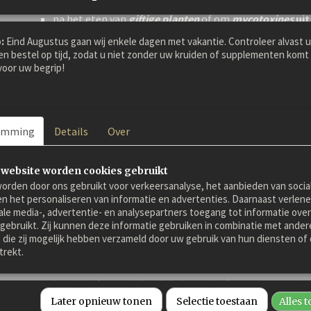
instandhouding van de normale leverfunctie
na het eten van
giftige planten
of om
mycotoxines
uit
:
Eind Augustus gaan wij enkele dagen met vakantie. Controleer alvast 
en bestel op tijd, zodat u niet zonder uw kruiden of supplementen komt 
Staart en manen:
oor uw begrip!
Voor een
schoon
lichaam kan in de winter of vroege voorja
Kruidenmix begonnen worden bij paarden die in de zomer l
en manen, zoals kapotte huid aan staart en manen en zome
kunt u overstappen op onze Zomer Vacht kruidenmix, specia
emming
Details
Over
zomerse perikelen door knutten
.
 website worden cookies gebruikt
orden door ons gebruikt voor verkeersanalyse, het aanbieden van socia
100%
humane
kwaliteit
en het personaliseren van informatie en advertenties. Daarnaast verlen
100% origineel natuur krachtige formule
ale media-, advertentie- en analysepartners toegang tot informatie over
100%
kant-en-klare
kruidenmix
 gebruikt. Zij kunnen deze informatie gebruiken in combinatie met ander
100% natuurproduct
die zij mogelijk hebben verzameld door uw gebruik van hun diensten of 
trekt.
* De lever heeft
verschillende belangrijke functies
en zonder 
leven. Een van de functies is dat het orgaan (een klier), de le
Later opnieuw tonen
Selectie toestaan
Alles 