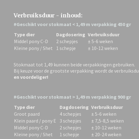
Verbruiksduur - inhoud:
#Geschikt voor stokmaat < 1,49 m verpakking 450 gr
Type dier
Dagdosering
Verbruiksduur
Middel pony C-D
2 schepjes
± 5-6 weken
Kleine pony / Shet
1 schepje
± 10-12 weken
Stokmaat tot 1,49 kunnen beide verpakkingen gebruiken.
Bij keuze voor de grootste verpakking wordt de verbruiksdu
en voordeliger!
#Geschikt voor stokmaat > 1,49 m verpakking 900 gr
Type dier
Dagdosering
Verbruiksduur
Groot paard
4 schepjes
± 5-6 weken
Klein paard / pony E
3 schepjes
± 7,5-8,5 weken
Middel pony C-D
2 schepjes
± 10-12 weken
Kleine pony / Shet
1 schepje
± 20-24 weken