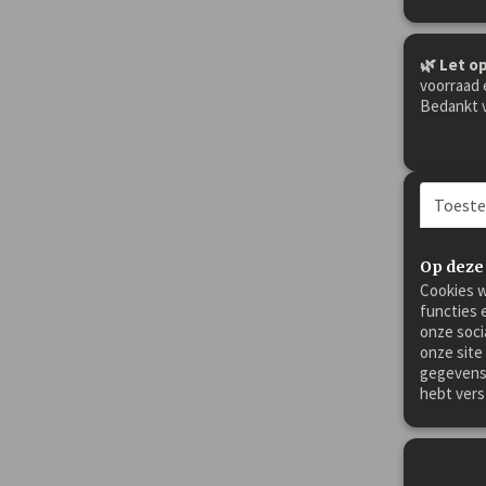
🌿 Let op
voorraad 
Bedankt v
Toest
Op deze
Cookies w
functies 
onze soci
onze site
gegevens 
hebt vers