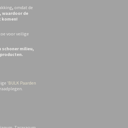
akking
,
omdat de
, waardoor de
ht komen!
e voor veilige
n schoner milieu,
 producten.
lige
'BULK Paarden
 raadplegen.
rianum, Taraxacum