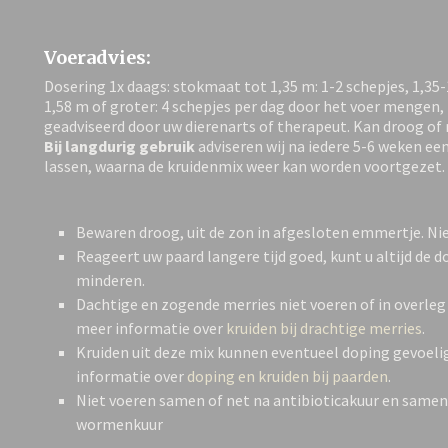
Voeradvies:
Dosering 1x daags: stokmaat tot 1,35 m: 1-2 schepjes, 1,35-
1,58 m of groter: 4 schepjes per dag door het voer mengen, 
geadviseerd door uw dierenarts of therapeut. Kan droog of
Bij langdurig gebruik
adviseren wij na iedere 5-6 weken ee
lassen, waarna de kruidenmix weer kan worden voortgezet.
Bewaren droog, uit de zon in afgesloten emmertje. Niet
Reageert uw paard langere tijd goed, kunt u altijd de 
minderen.
Dachtige en zogende merries niet voeren of in overleg
meer informatie over
kruiden bij drachtige merries
.
Kruiden uit deze mix kunnen eventueel doping gevoelig
informatie over
doping en kruiden bij paarden
.
Niet voeren samen of net na antibioticakuur en same
wormenkuur