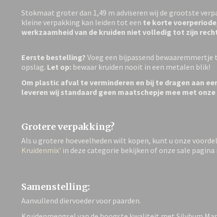
Stokmaat groter dan 1,49 m adviseren wij de grootste verp
kleine verpakking kan leiden tot een
te korte voerperiode
werkzaamheid van de kruiden niet volledig tot zijn rec
Eerste bestelling?
Voeg een bijpassend bewaaremmertje to
opslag.
Let op:
bewaar kruiden nooit in een metalen blik!
Om plastic afval te verminderen en bij te dragen aan ee
leveren wij standaard geen maatschepje mee met onze
Grotere verpakking?
Als u grotere hoeveelheden wilt kopen, kunt u onze voorde
Kruidenmix'
in deze categorie bekijken of onze sale pagina
Samenstelling:
Aanvullend diervoeder voor paarden.
Kruidenmengsel van de hoogste kwaliteit met Silybum Ma