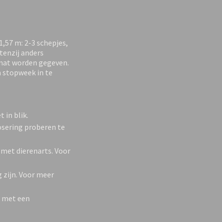
1,57 m: 2-3 schepjes,
tenzij anders
 nat worden gegeven.
n stopweek in te
 in blik.
dosering proberen te
 met dierenarts. Voor
 zijn. Voor meer
n met een