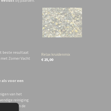
e
eetlust
bij paarden.
t beste resultaat
Relax kruidenmix
er met Zomer Vacht
€ 25,00
 als voor een
nigen van het
wendige reiniging
raagt bij aan de