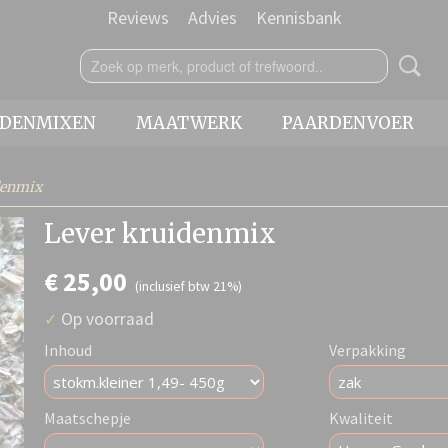
Reviews
Advies
Kennisbank
IDENMIXEN
MAATWERK
PAARDENVOER
denmix
Lever kruidenmix
€ 25,00
(inclusief btw 21%)
Op voorraad
✓
Inhoud
Verpakking
Maatschepje
Kwaliteit