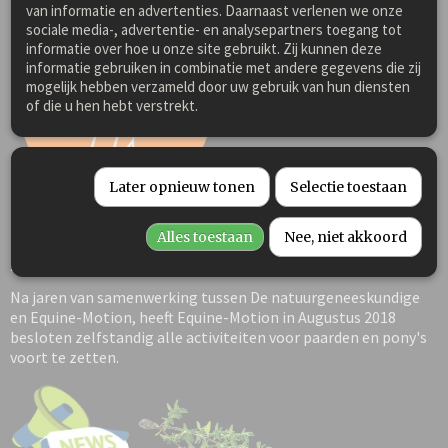
kruidenmixen?
van informatie en advertenties. Daarnaast verlenen we onze
sociale media-, advertentie- en analysepartners toegang tot
informatie over hoe u onze site gebruikt. Zij kunnen deze
informatie gebruiken in combinatie met andere gegevens die zij
mogelijk hebben verzameld door uw gebruik van hun diensten
of die u hen hebt verstrekt.
Later opnieuw tonen
Selectie toestaan
Persbericht Equine-Motion
Alles toestaan
Nee, niet akkoord
Remedies B.V.
Na jaren van samenwerking tussen De natuurgeneeskundige
en Equine-Motion, heeft Equine-Motion in Augustus 2018
besloten zelfstandig alle activiteiten voor paarden en pony's
voort te zetten.