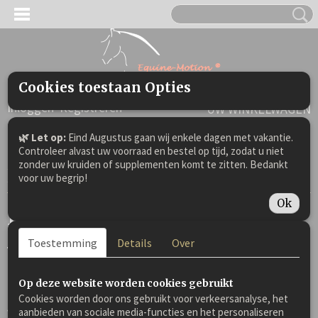
Cookies toestaan Opties
Inloggen
Registreren
UW WINKELWAGEN
Geen producten
(0)
🌿 Let op:
Eind Augustus gaan wij enkele dagen met vakantie.
Controleer alvast uw voorraad en bestel op tijd, zodat u niet
zonder uw kruiden of supplementen komt te zitten. Bedankt
Home
>
Berichten
> Equine-Motion overname van De
voor uw begrip!
Natuurgeneeskundige kruidenmixen?
Ok
Equine-Motion overname
Toestemming
Details
Over
van De
Natuurgeneeskundige
Op deze website worden cookies gebruikt
Cookies worden door ons gebruikt voor verkeersanalyse, het
aanbieden van sociale media-functies en het personaliseren