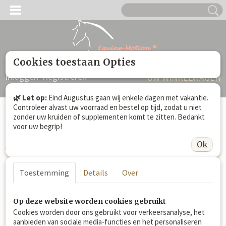
Cookies toestaan Opties
Inloggen
Registreren
UW WINKELWAGEN
Geen producten
(0)
🌿 Let op:
Eind Augustus gaan wij enkele dagen met vakantie.
Controleer alvast uw voorraad en bestel op tijd, zodat u niet
zonder uw kruiden of supplementen komt te zitten. Bedankt
Home
>
Berichten
> Archief
voor uw begrip!
Archief
Ok
8 July 2026
Weerstand paard verhogen met kruiden
Toestemming
Details
Over
4 May 2026
Een standaard kruidenmix of kruidenmix op
maat, wat kies je?
17 March 2026
Wat is het nut van Elektrolyten voeren aan
Op deze website worden cookies gebruikt
paarden?
Cookies worden door ons gebruikt voor verkeersanalyse, het
aanbieden van sociale media-functies en het personaliseren
17 February 2026
Welke verschillende kruiden