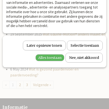
van informatie en advertenties. Daarnaast verlenen we onze
behandelingen bestaan er voor paarden?
sociale media-, advertentie- en analysepartners toegang tot
30 December 2025
Hoe darmen paard ondersteunen en
informatie over hoe u onze site gebruikt. Zij kunnen deze
informatie gebruiken in combinatie met andere gegevens die zij
darmflora herstellen?
mogelijk hebben verzameld door uw gebruik van hun diensten
10 December 2025
Welke verse gedroogde kruiden voor
of die u hen hebt verstrekt.
paarden kopen?
19 September 2025
Wat Equine-Motion® anders maakt en
ons onderscheidt?
29 August 2025
Later opnieuw tonen
Folder PAARDEN KRUIDEN Equine-
Selectie toestaan
Motion®
12 February 2025
Mestwater bij paarden welke oorzaken
Alles toestaan
Nee, niet akkoord
en oplossingen?
6 May 2024
Wat is gezond paardenvoer en
paardenvoeding?
«
1
2
3
Volgende »
Informatie