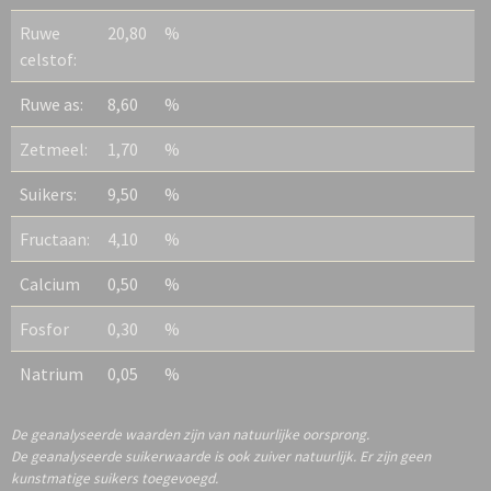
Ruwe
20,80
%
celstof:
Ruwe as:
8,60
%
Zetmeel:
1,70
%
Suikers:
9,50
%
Fructaan:
4,10
%
Calcium
0,50
%
Fosfor
0,30
%
Natrium
0,05
%
De geanalyseerde waarden zijn van natuurlijke oorsprong.
De geanalyseerde suikerwaarde is ook zuiver natuurlijk. Er zijn geen
kunstmatige suikers toegevoegd.