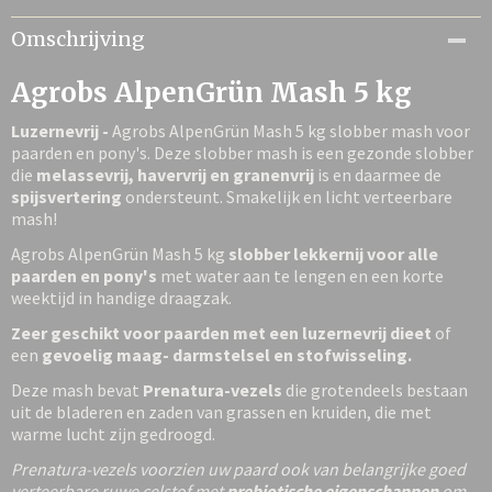
Netto gewicht
Omschrijving
5,00 Kg
Agrobs AlpenGrün Mash 5 kg
Luzernevrij -
Agrobs AlpenGrün Mash 5 kg slobber mash voor
paarden en pony's. Deze slobber mash is een gezonde slobber
die
melassevrij, havervrij en granenvrij
is en daarmee de
spijsvertering
ondersteunt. Smakelijk en licht verteerbare
mash!
Agrobs AlpenGrün Mash 5 kg
slobber lekkernij voor alle
paarden en pony's
met water aan te lengen en een korte
weektijd in handige draagzak.
Zeer geschikt voor paarden met een luzernevrij dieet
of
een
gevoelig maag- darmstelsel en stofwisseling.
Deze mash bevat
Prenatura-vezels
die grotendeels bestaan
uit de bladeren en zaden van grassen en kruiden, die met
warme lucht zijn gedroogd.
Prenatura-vezels voorzien uw paard ook van belangrijke goed
verteerbare ruwe celstof met
prebiotische eigenschappen
om