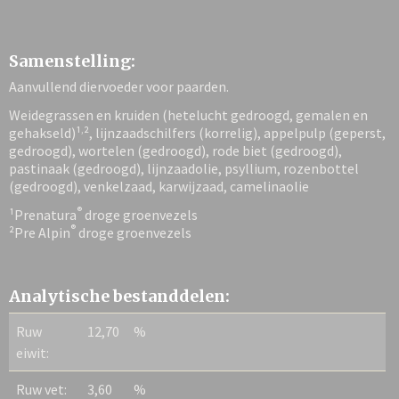
Samenstelling:
Aanvullend diervoeder voor paarden.
Weidegrassen en kruiden (hetelucht gedroogd, gemalen en
‚
gehakseld)¹
², lijnzaadschilfers (korrelig), appelpulp (geperst,
gedroogd), wortelen (gedroogd), rode biet (gedroogd),
pastinaak (gedroogd), lijnzaadolie, psyllium, rozenbottel
(gedroogd), venkelzaad, karwijzaad, camelinaolie
®
¹Prenatura
droge groenvezels
®
²Pre Alpin
droge groenvezels
Analytische bestanddelen:
Ruw
12,70
%
eiwit:
Ruw vet:
3,60
%