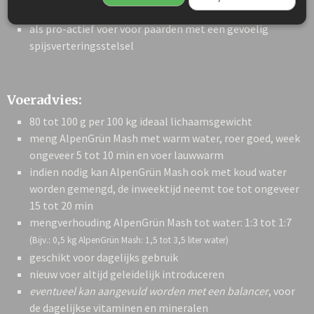
geschikt voor paarden en pony's van alle leeftijden
als pro-actief voer voor paarden met een gevoelig
spijsverteringsstelsel
Voeradvies:
80 tot 100 g per 100 kg ideaal lichaamsgewicht
meng AlpenGrün Mash met warm water, roer goed, week
ongeveer 5 tot 10 min en voer lauwwarm
indien nodig kan AlpenGrün Mash ook met koud water
worden gemengd, de inweektijd neemt toe tot ongeveer
15 tot 20 min
mengverhouding AlpenGrün Mash tot water: 1:3 tot 1:7
(Bijv.: 0,5 kg AlpenGrün Mash: 1,5 tot 3,5 liter water)
geschikt voor dagelijks gebruik
nieuw voer altijd geleidelijk introduceren
eventueel kan aangevuld worden met een balancer
, voor
de dagelijkse vitaminen en mineralen