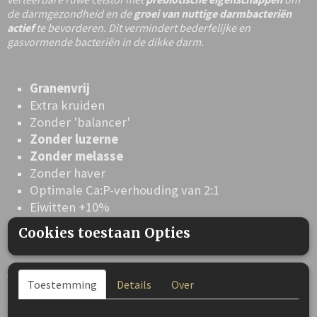
de darmgezondheid en de
groei van nuttige darmbacteriën
actief
te bevorderen. Dit vermindert bederfelijke en
gasvormende bacteriën in de dikke darm.
Granenvrij
Extra kruiden
Zonder 'balancer'
Zonder luzerne
Zonder melasse
Zonder haver
Optimale Ca:P-verhouding van 2:1
Eiwitten +10%
Fructaanarm -6%
Cookies toestaan Opties
Lijnzaad en psyllium
zorgen voor
slijmstoffen
die het
Toestemming
Details
Over
slijmvlies in de maag en darmen met een beschermende film
omhullen. Dit helpt om een gezond, intact slijmvlies te
behouden en helpt bij de regeneratie van het slijmvlies dat