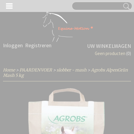
Inloggen
Registreren
UW WINKELWAGEN
Geen producten
(0)
Home
>
PAARDENVOER
>
slobber - mash
>
Agrobs AlpenGrün
Mash 5 kg