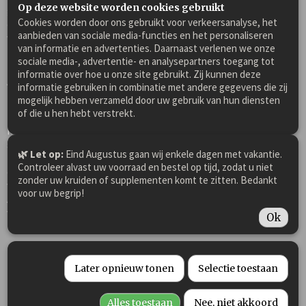
Op deze website worden cookies gebruikt
geïrriteerd is door ziekte, medicatie, ontworming of stress. De
Cookies worden door ons gebruikt voor verkeersanalyse, het
onverzadigde vetzuren bevorderen ook een gezonde huid en
aanbieden van sociale media-functies en het personaliseren
vacht.
van informatie en advertenties. Daarnaast verlenen we onze
sociale media-, advertentie- en analysepartners toegang tot
informatie over hoe u onze site gebruikt. Zij kunnen deze
Agrobs AlpenGrün Mash 5 kg bevat zacht gedroogde
rode
informatie gebruiken in combinatie met andere gegevens die zij
biet, wortel, appel en pastinaak
voor een heerlijke smaak!
mogelijk hebben verzameld door uw gebruik van hun diensten
of die u hen hebt verstrekt.
Kieskeurige paarden eten het graag zonder toegevoegde
melasse. Agrobs AlpenGrün Mash bevat ook natuurlijke vitale
stoffen, waaronder secundaire plantaardige stoffen, vitamines,
🌿 Let op:
Eind Augustus gaan wij enkele dagen met vakantie.
mineralen en goed verteerbare pectines voor een gezonde
Controleer alvast uw voorraad en bestel op tijd, zodat u niet
darmflora. Gedroogde rozenbottelschil staat bekend om zijn
zonder uw kruiden of supplementen komt te zitten. Bedankt
vitamine C, een belangrijke booster voor het immuunsysteem.
voor uw begrip!
Agrobs AlpenGrün Mash bevat ook verteringsbevorderende
venkel en karwij.
Ok
Toepassing Agrobs AlpenGrün Mash 5 kg:
Later opnieuw tonen
Selectie toestaan
gezond bijvoer
voor regeneratie en als opbouwvoeding
Alles toestaan
Nee, niet akkoord