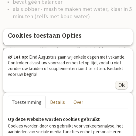
bevat géén balancer
als slobber - mash te maken met water, klaar in 5
minuten (zelfs met koud water)
Cookies toestaan Opties
Om paarden te ondersteunen, vooral bij
opbouw van weefsel
en spieren
, bieden MYO PROTEIN FLAKES licht verteerbare
eiwitten en essentiële aminozuren. Dankzij het hoge gehalte
aan ruw eiwit én ruwe vezels verrijken ze het rantsoen met
🌿 Let op:
Eind Augustus gaan wij enkele dagen met vakantie.
zowel bouwstoffen als extra structuur. Past zeker ook goed in
Controleer alvast uw voorraad en bestel op tijd, zodat u niet
een
luzernevrij dieet!
zonder uw kruiden of supplementen komt te zitten. Bedankt
voor uw begrip!
Ok
TIP!
Het wordt een heerlijk eetbare combinatie gemengd met
Equifyt Flaxseed cubes
Toestemming
. Equifyt flaxseed geeft een
Details
Over
waardevolle aanvulling van vetten en de Myo Protein
flakes eiwitten aan het dieet van paarden die het nodig
Op deze website worden cookies gebruikt
hebben.
Cookies worden door ons gebruikt voor verkeersanalyse, het
aanbieden van sociale media-functies en het personaliseren