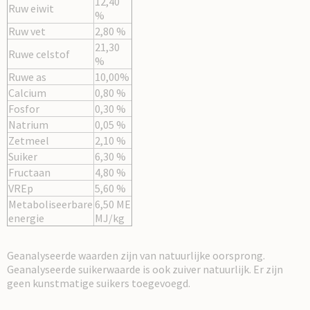
12,40
Ruw eiwit
%
Ruw vet
2,80 %
21,30
Ruwe celstof
%
Ruwe as
10,00%
Calcium
0,80 %
Fosfor
0,30 %
Natrium
0,05 %
Zetmeel
2,10 %
Suiker
6,30 %
Fructaan
4,80 %
VREp
5,60 %
Metaboliseerbare
6,50 ME
energie
MJ/kg
Geanalyseerde waarden zijn van natuurlijke oorsprong.
Geanalyseerde suikerwaarde is ook zuiver natuurlijk. Er zijn
geen kunstmatige suikers toegevoegd.