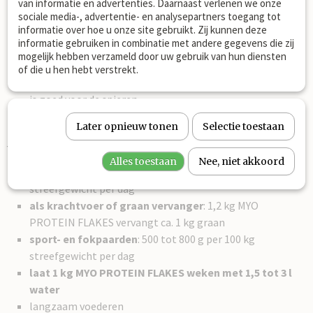
van informatie en advertenties. Daarnaast verlenen we onze
Toepassing:
sociale media-, advertentie- en analysepartners toegang tot
informatie over hoe u onze site gebruikt. Zij kunnen deze
als verrijking of opwaardering van eiwitarm ruwvoer
informatie gebruiken in combinatie met andere gegevens die zij
als alternatief voor krachtvoer of graanvervanger
mogelijk hebben verzameld door uw gebruik van hun diensten
bij eiwittekorten en ter ondersteuning van spieropbouw
of die u hen hebt verstrekt.
bij verhoogde eiwitbehoefte, zoals in de sport of fokkerij
is goed voor de spieren
Later opnieuw tonen
Selectie toestaan
Voeradvies:
Alles toestaan
Nee, niet akkoord
als ruwvoer upgrade
: 300 tot 500 g per 100 kg
streefgewicht per dag
als krachtvoer of graan vervanger
: 1,2 kg MYO
PROTEIN FLAKES vervangt ca. 1 kg graan
sport- en fokpaarden
: 500 tot 800 g per 100 kg
streefgewicht per dag
laat 1 kg MYO PROTEIN FLAKES weken met 1,5 tot 3 l
water
langzaam voederen