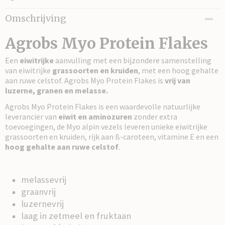
Netto gewicht
Omschrijving
20,00 Kg
Agrobs Myo Protein Flakes
Een
eiwitrijke
aanvulling met een bijzondere samenstelling
van eiwitrijke
grassoorten en kruiden
, met een hoog gehalte
aan ruwe celstof. Agrobs Myo Protein Flakes is
vrij van
luzerne, granen en melasse.
Agrobs Myo Protein Flakes is een waardevolle natuurlijke
leverancier van
eiwit en aminozuren
zonder extra
toevoegingen, de Myo alpin vezels leveren unieke eiwitrijke
grassoorten en kruiden, rijk aan ß-caroteen, vitamine E en een
hoog gehalte aan ruwe celstof
.
melassevrij
graanvrij
luzernevrij
laag in zetmeel en fruktaan