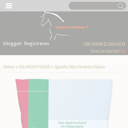
Inloggen
Registreren
UW WINKELWAGEN
Geen producten
(0)
Home
>
PAARDENVOER
>
Agrobs Myo Protein Flakes