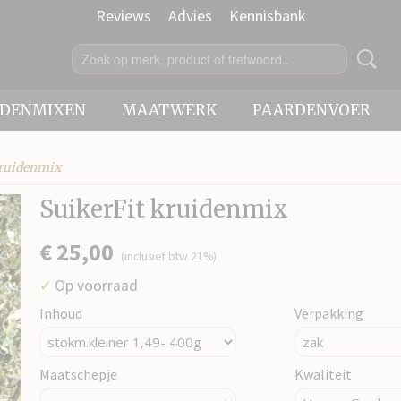
Reviews
Advies
Kennisbank
IDENMIXEN
MAATWERK
PAARDENVOER
kruidenmix
SuikerFit kruidenmix
€ 25,00
(inclusief btw 21%)
Op voorraad
✓
Inhoud
Verpakking
Maatschepje
Kwaliteit