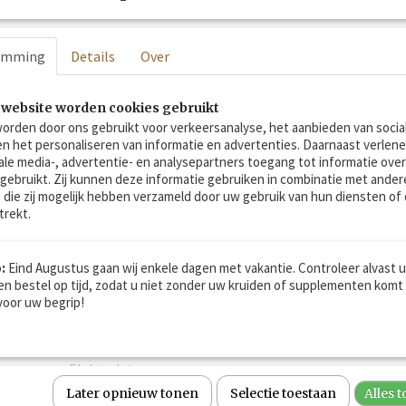
De unieke Equine-Motion® kruidenformule van de SuikerFit
emming
Details
Over
voor de
darmwerking
,
spijsvertering
en
stofwisseling
. D
SuikerFit kruidenmix de
darmflora te versterken!
 website worden cookies gebruikt
Mestwater
bij paarden
kan vele oorzaken hebben zonde
(3)
orden door ons gebruikt voor verkeersanalyse, het aanbieden van socia
aanwijsbare oorzaak te noemen is, daardoor vaak een grot
en het personaliseren van informatie en advertenties. Daarnaast verlen
lossen. Een
verstoorde darmflora
evenals
suikergevoelighei
ale media-, advertentie- en analysepartners toegang tot informatie over
oorzaken kunnen zijn.
 gebruikt. Zij kunnen deze informatie gebruiken in combinatie met ander
die zij mogelijk hebben verzameld door uw gebruik van hun diensten of 
trekt.
GEZONDHEIDSTIPS!
Voor een optimaal resultaat bij
mestwater
kan de Sui
:
Eind Augustus gaan wij enkele dagen met vakantie. Controleer alvast 
combinatie met een extra
Prebiotica voor paarden
de
en bestel op tijd, zodat u niet zonder uw kruiden of supplementen komt 
oor uw begrip!
ondersteunen. Prebiotica is voeding voor goede darmb
Als het paard véél water via de stoelgang verliest, kan
aan te bevelen zijn, om de verloren mineralen weer aa
Elektrolyten.
Later opnieuw tonen
Selectie toestaan
Alles 