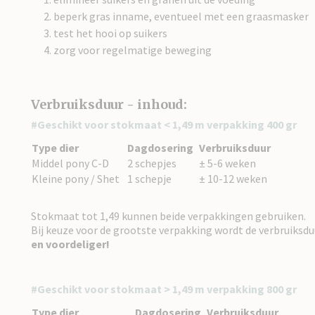
beperk gras inname, eventueel met een graasmasker
test het hooi op suikers
zorg voor regelmatige beweging
Verbruiksduur - inhoud:
#Geschikt voor stokmaat < 1,49 m verpakking 400 gr
Type dier
Dagdosering
Verbruiksduur
Middel pony C-D
2 schepjes
± 5-6 weken
Kleine pony / Shet
1 schepje
± 10-12 weken
Stokmaat tot 1,49 kunnen beide verpakkingen gebruiken.
Bij keuze voor de grootste verpakking wordt de verbruiksdu
en voordeliger!
#Geschikt voor stokmaat > 1,49 m verpakking 800 gr
Type dier
Dagdosering
Verbruiksduur