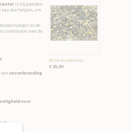
twater
bij paarden
(3)
e kan dan helpen, om
edsuikerspiegel en de
in
combinatie met de
e
Relax kruidenmix
€ 25,00
e aan
vetverbranding
oeligheid voor
ieet