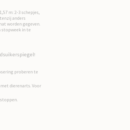
1,57 m: 2-3 schepjes,
tenzij anders
 nat worden gegeven.
n stopweek in te
edsuikerspiegel
!
dosering proberen te
 met dierenarts. Voor
 stoppen.