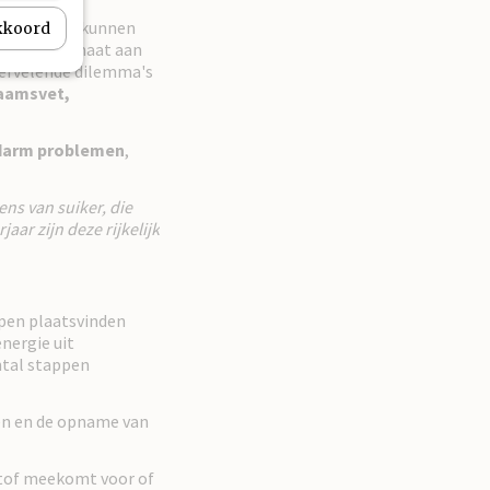
 De redenen kunnen
akkoord
.. Een overmaat aan
 vervelende dilemma's
haamsvet,
darm problemen
,
ns van suiker, die
ar zijn deze rijkelijk
ppen plaatsvinden
nergie uit
ntal stappen
ten en de opname van
stof meekomt voor of