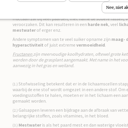
Gras en hooi bevat tegenwoordig véél suikers en fructaan.
Nee, niet 
zijn, de langere droge perioden of te weinig bemesting enz
fructaan zal bij veel paarden, met name de sobere rassen,
veroorzaken. Dit kan resulteren in een
harde nek
, veel
lic
mestwater
of erger enz.
Andere symptomen van te veel suiker opname zijn
maag- 
hyperactiviteit
of juist extreme
vermoeidheid
.
Fructanen
zijn meervoudige koolhydraten, oftewel grote kete
worden door de grasplant aangemaakt. Met name in het voorja
aanwezig in het gras en weiland.
Stofwisseling betekent dat er in de lichaamscellen sta
(1.)
waarbij de ene stof wordt omgezet in een andere stof. Om e
voedingsstoffen te halen, moeten er in het lichaam een aa
gemaakt worden.
Galsappen leveren een bijdrage aan de afbraak van vet
(2.)
belangrijke stoffen, zoals vitamines, in het bloed.
Mestwater
is als het paard mest en dan waterige vloei
(3.)