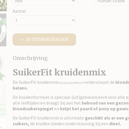
Aantal
IN WINKELWAGEN
Omschrijving
SuikerFit kruidenmix
De SuikerFit kruidenmix
ondersteunt de
bloeds
by Equine-Motion®
balans.
De kruidenformule is
speciaal (uit)gebalanceerd voor alle 
alle leeftijden en draagt bij aan het
behoud van een gezo
bloedsuikerspiegel
en
helpt het paard of pony op gewich
De SuikerFit kruidenmix is uitermate
geschikt als er een g
suikers,
de kruiden bieden ondersteuning bij een
dieet.