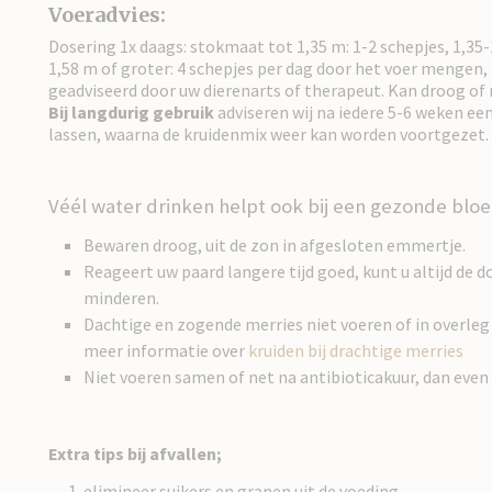
Voeradvies:
Dosering 1x daags: stokmaat tot 1,35 m: 1-2 schepjes, 1,35-
1,58 m of groter: 4 schepjes per dag door het voer mengen, 
geadviseerd door uw dierenarts of therapeut. Kan droog of
Bij langdurig gebruik
adviseren wij na iedere 5-6 weken ee
lassen, waarna de kruidenmix weer kan worden voortgezet.
Véél water drinken helpt ook bij een gezonde blo
Bewaren droog, uit de zon in afgesloten emmertje.
Reageert uw paard langere tijd goed, kunt u altijd de 
minderen.
Dachtige en zogende merries niet voeren of in overleg
meer informatie over
kruiden bij drachtige merries
Niet voeren samen of net na antibioticakuur, dan even
Extra tips bij afvallen;
elimineer suikers en granen uit de voeding