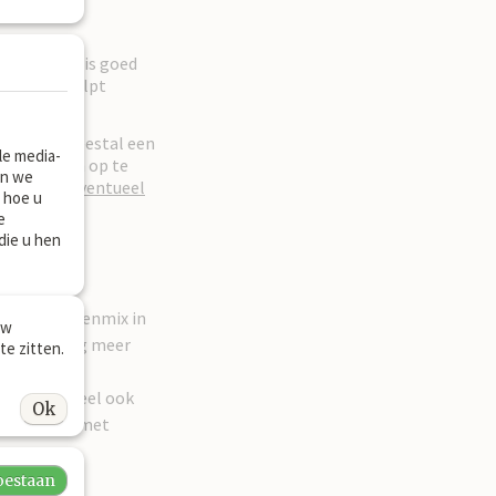
 kruidenmix
is goed
aarnaast helpt
r dat er meestal een
le media-
e puzzel om op te
en we
d
zouden
eventueel
 hoe u
e
die u hen
kerFit kruidenmix in
uw
 darmen nog meer
te zitten.
acteriën.
 het eventueel ook
Ok
n te vullen met
toestaan