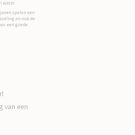
n water.
rganen spelen een
sseling en ook de
voor een goede
r!
g van een