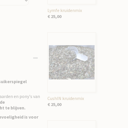
Lymfe kruidenmix
€ 25,00
uikerspiegel
paarden en pony's van
CushIN kruidenmix
nde
€ 25,00
t te blijven.
evoeligheid is voor