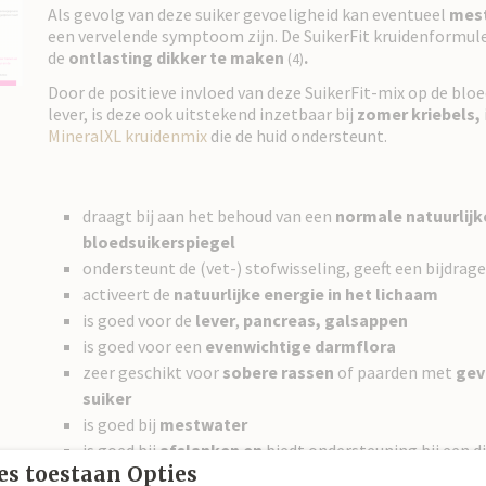
Als gevolg van deze suiker gevoeligheid kan eventueel
mes
een vervelende symptoom zijn. De SuikerFit kruidenformul
de
ontlasting dikker te maken
.
(4)
Door de positieve invloed van deze SuikerFit-mix op de blo
lever, is deze ook uitstekend inzetbaar bij
zomer kriebels,
MineralXL kruidenmix
die de huid ondersteunt.
draagt bij aan het behoud van een
normale natuurlijk
bloedsuikerspiegel
ondersteunt de (vet-) stofwisseling, geeft een bijdrag
activeert de
natuurlijke energie in het lichaam
is goed voor de
lever
,
pancreas, galsappen
is goed voor een
evenwichtige darmflora
zeer geschikt voor
sobere rassen
of paarden met
gev
suiker
is goed bij
mestwater
is goed bij
afslanken en
biedt ondersteuning bij een d
es toestaan Opties
bij
zomerkriebels
(icm MineralXL kruidenmix)