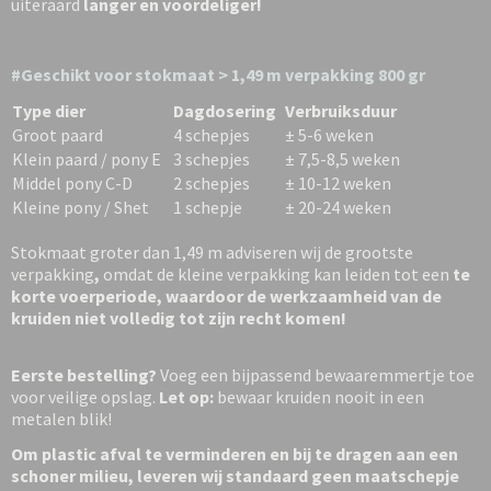
uiteraard
langer en voordeliger!
#Geschikt voor stokmaat > 1,49 m verpakking 800 gr
Type dier
Dagdosering
Verbruiksduur
Groot paard
4 schepjes
± 5-6 weken
Klein paard / pony E
3 schepjes
± 7,5-8,5 weken
Middel pony C-D
2 schepjes
± 10-12 weken
Kleine pony / Shet
1 schepje
± 20-24 weken
Stokmaat groter dan 1,49 m adviseren wij de grootste
verpakking
,
omdat de kleine verpakking kan leiden tot een
te
korte voerperiode, waardoor de werkzaamheid van de
kruiden niet volledig tot zijn recht komen!
Eerste bestelling?
Voeg een bijpassend bewaaremmertje toe
voor veilige opslag.
Let op:
bewaar kruiden nooit in een
metalen blik!
Om plastic afval te verminderen en bij te dragen aan een
schoner milieu, leveren wij standaard geen maatschepje