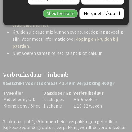
dosering proberen te minderen.
Dachtige en zogende merries niet voeren of in overleg
Alles toestaan
Nee, niet akkoord
met dierenarts. Voor meer informatie over
kruiden bij
drachtige merries
.
Kruiden uit deze mix kunnen eventueel doping gevoelig
zijn. Voor meer informatie over
doping en kruiden bij
paarden
.
Niet voeren samen of net na antibioticakuur
Verbruiksduur - inhoud:
#Geschikt voor stokmaat < 1,49 m verpakking 400 gr
Type dier
Dagdosering
Verbruiksduur
Middel pony C-D
2 schepjes
± 5-6 weken
Kleine pony / Shet
1 schepje
± 10-12 weken
Stokmaat tot 1,49 kunnen beide verpakkingen gebruiken.
Bij keuze voor de grootste verpakking wordt de verbruiksduur