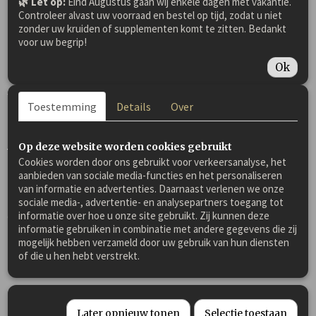
🌿 Let op:
Eind Augustus gaan wij enkele dagen met vakantie.
Controleer alvast uw voorraad en bestel op tijd, zodat u niet
Kruiden dé heilzame planten uit de
zonder uw kruiden of supplementen komt te zitten. Bedankt
natuur!
voor uw begrip!
Ok
Kruiden zijn géén vervanging van de zorg
van een dierenarts.
Toestemming
Details
Over
Op deze website worden cookies gebruikt
Voeradvies:
Cookies worden door ons gebruikt voor verkeersanalyse, het
Dosering 1x daags: stokmaat tot 1,35 m: 1-2 schepjes, 1,35-
aanbieden van sociale media-functies en het personaliseren
1,57 m: 2-3 schepjes, 1,58 m of groter: 4 schepjes per dag door
van informatie en advertenties. Daarnaast verlenen we onze
het voer mengen, tenzij anders geadviseerd door uw dierenarts
sociale media-, advertentie- en analysepartners toegang tot
of therapeut. Kan droog of nat worden gegeven.
informatie over hoe u onze site gebruikt. Zij kunnen deze
Bij langdurig
informatie gebruiken in combinatie met andere gegevens die zij
gebruik
adviseren wij na iedere 5-6 weken een stopweek in te
mogelijk hebben verzameld door uw gebruik van hun diensten
lassen, waarna de kruidenmix weer kan worden voortgezet.
of die u hen hebt verstrekt.
Bewaren droog, uit de zon in afgesloten emmertje.
Reageert uw paard langere tijd goed, kunt u altijd de
Later opnieuw tonen
Selectie toestaan