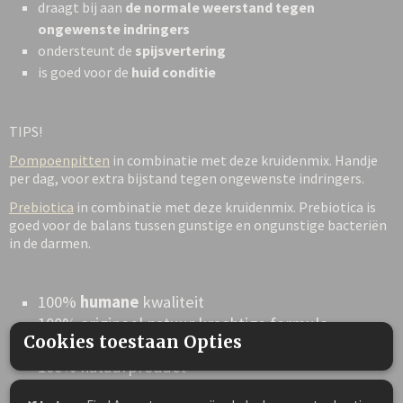
draagt bij aan
de normale weerstand tegen
ongewenste indringers
ondersteunt de
spijsvertering
is goed voor de
huid conditie
TIPS!
Pompoenpitten
in combinatie met deze kruidenmix. Handje
per dag, voor extra bijstand tegen ongewenste indringers.
Prebiotica
in combinatie met deze kruidenmix. Prebiotica is
goed voor de balans tussen gunstige en ongunstige bacteriën
in de darmen.
100%
humane
kwaliteit
100% origineel natuur krachtige formule
Cookies toestaan Opties
100%
kant-en-klare
kruidenmix
100% natuurproduct