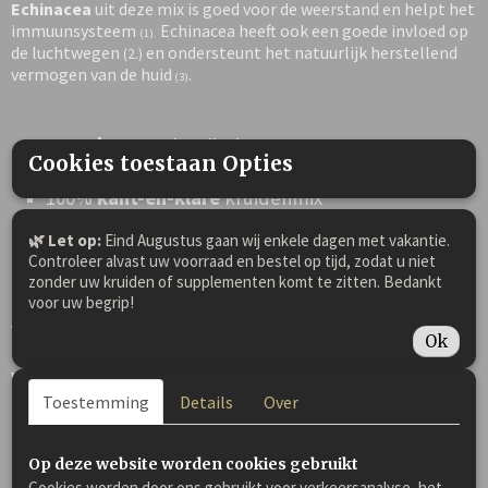
Echinacea
uit deze mix is goed voor de weerstand en helpt het
immuunsysteem
Echinacea heeft ook een goede invloed op
(1).
de luchtwegen
en ondersteunt het natuurlijk herstellend
(2.)
vermogen van de huid
.
(3)
100%
humane
kwaliteit
Cookies toestaan Opties
100% origineel natuur krachtige formule
100%
kant-en-klare
kruidenmix
100% natuurproduct
🌿 Let op:
Eind Augustus gaan wij enkele dagen met vakantie.
Controleer alvast uw voorraad en bestel op tijd, zodat u niet
zonder uw kruiden of supplementen komt te zitten. Bedankt
GEZONDHEIDSTIP!
voor uw begrip!
Voor extra ondersteuning om fit en vitaal te worden, kunnen
Ok
Elektrolyten
een waardevolle bijdrage geven
om het paard
weer lekker in zijn/haar vel te laten zitten
in combinatie
met deze Weerstand kruidenmix.
Toestemming
Details
Over
Op deze website worden cookies gebruikt
Kruiden dé heilzame planten van de
Cookies worden door ons gebruikt voor verkeersanalyse, het