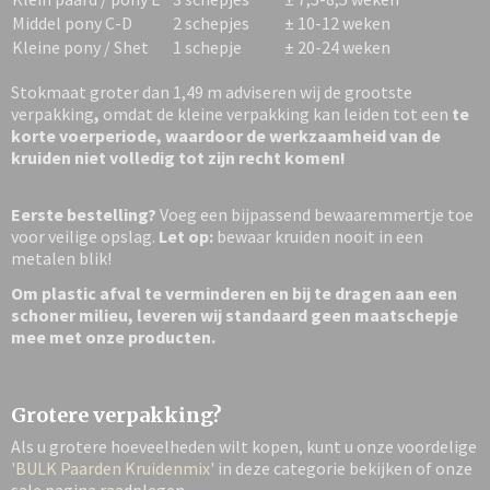
Middel pony C-D
2 schepjes
± 10-12 weken
Kleine pony / Shet
1 schepje
± 20-24 weken
Stokmaat groter dan 1,49 m adviseren wij de grootste
verpakking
,
omdat de kleine verpakking kan leiden tot een
te
korte voerperiode, waardoor de werkzaamheid van de
kruiden niet volledig tot zijn recht komen!
Eerste bestelling?
Voeg een bijpassend bewaaremmertje toe
voor veilige opslag.
Let op:
bewaar kruiden nooit in een
metalen blik!
Om plastic afval te verminderen en bij te dragen aan een
schoner milieu, leveren wij standaard geen maatschepje
mee met onze producten.
Grotere verpakking?
Als u grotere hoeveelheden wilt kopen, kunt u onze voordelige
'BULK Paarden Kruidenmix'
in deze categorie bekijken of onze