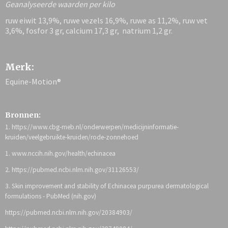
Geanalyseerde waarden per kilo
ruw eiwit 13,9%, ruwe vezels 16,9%, ruwe as 11,2%, ruw vet
3,6%, fosfor 3 gr, calcium 17,3 gr, natrium 1,2 gr.
Merk:
Equine-Motion®
Bronnen:
1. https://www.cbg-meb.nl/onderwerpen/medicijninformatie-
kruiden/veelgebruikte-kruiden/rode-zonnehoed
1. www.nccih.nih.gov/health/echinacea
2. https://pubmed.ncbi.nlm.nih.gov/31126553/
3. Skin improvement and stability of Echinacea purpurea dermatological
formulations - PubMed (nih.gov)
https://pubmed.ncbi.nlm.nih.gov/20384903/