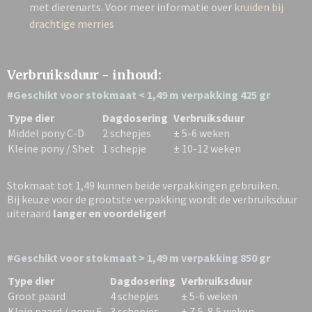
met dierenarts. Voor meer informatie over
kruiden bij
drachtige merries
Verbruiksduur - inhoud:
#Geschikt voor stokmaat < 1,49 m verpakking 425 gr
Type dier
Dagdosering
Verbruiksduur
Middel pony C-D
2 schepjes
± 5-6 weken
Kleine pony / Shet
1 schepje
± 10-12 weken
Stokmaat tot 1,49 kunnen beide verpakkingen gebruiken.
Bij keuze voor de grootste verpakking wordt de verbruiksduur
uiteraard
langer en voordeliger!
#Geschikt voor stokmaat > 1,49 m verpakking 850 gr
Type dier
Dagdosering
Verbruiksduur
Groot paard
4 schepjes
± 5-6 weken
Klein paard / pony E
3 schepjes
± 7,5-8,5 weken