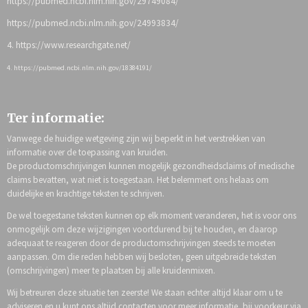
https://pubmed.ncbi.nlm.nih.gov/29749084/
https://pubmed.ncbi.nlm.nih.gov/24993834/
4. https://www.researchgate.net/
4. https://pubmed.ncbi.nlm.nih.gov/18384191/
Ter informatie:
Vanwege de huidige wetgeving zijn wij beperkt in het verstrekken van
informatie over de toepassing van kruiden.
De productomschrijvingen kunnen mogelijk gezondheidsclaims of medische
claims bevatten, wat niet is toegestaan. Het belemmert ons helaas om
duidelijke en krachtige teksten te schrijven.
De wel toegestane teksten kunnen op elk moment veranderen, het is voor ons
onmogelijk om deze wijzigingen voortdurend bij te houden, en daarop
adequaat te reageren door de productomschrijvingen steeds te moeten
aanpassen. Om die reden hebben wij besloten, geen uitgebreide teksten
(omschrijvingen) meer te plaatsen bij alle kruidenmixen.
Wij betreuren deze situatie ten zeerste! We staan echter altijd klaar om u te
adviseren en u kunt ons altijd contacten voor meer informatie, bij voorkeur via