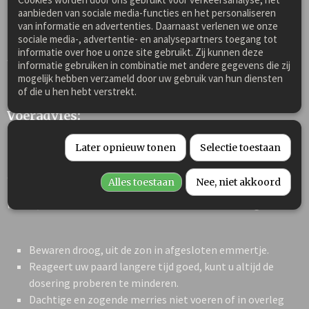
natuur!
aanbieden van sociale media-functies en het personaliseren
van informatie en advertenties. Daarnaast verlenen we onze
Kruiden zijn géén vervanging van de zorg
sociale media-, advertentie- en analysepartners toegang tot
informatie over hoe u onze site gebruikt. Zij kunnen deze
van een dierenarts.
informatie gebruiken in combinatie met andere gegevens die zij
mogelijk hebben verzameld door uw gebruik van hun diensten
of die u hen hebt verstrekt.
Voeradvies:
Dosering 1x daags: stokmaat tot 1,35 m: 1-2 schepjes, 1,35-
Later opnieuw tonen
Selectie toestaan
1,57 m: 2-3 schepjes, 1,58 m of groter: 4 schepjes per dag door
het voer mengen, tenzij anders geadviseerd door uw dierenarts
of therapeut. Kan droog of nat worden gegeven.
Bij langdurig
Alles toestaan
Nee, niet akkoord
gebruik
adviseren wij na iedere 5-6 weken een stopweek in te
lassen, waarna de kruidenmix weer kan worden voortgezet.
Bewaren droog, uit de zon in afgesloten emmertje.
Reageert uw paard langere tijd goed, kunt u altijd de
dosering proberen te minderen.
Dachtige en zogende merries niet voeren of in overleg