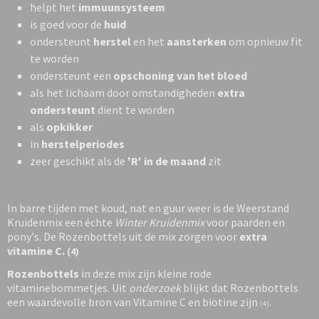
helpt het
immuunsysteem
is goed voor de
huid
ondersteunt
herstel
en het
aansterken
om opnieuw fit
te worden
ondersteunt een
opschoning van het bloed
als het lichaam door omstandigheden
extra
ondersteunt
dient te worden
als
opkikker
in
herstelperiodes
zeer geschikt als de
'R' in de maand
zit
In barre tijden met koud, nat en guur weer is de Weerstand
Kruidenmix een échte
Winter Kruidenmix
voor paarden en
pony's. De Rozenbottels uit de mix zorgen voor
extra
vitamine C.
(4)
Rozenbottels
in deze mix zijn kleine rode
vitaminebommetjes. Uit
onderzoek
blijkt dat Rozenbottels
een waardevolle bron van Vitamine C en biotine zijn
.
(4)