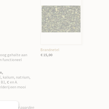
Brandnetel
hoog gehalte aan
€ 15,00
n functioneel
n,
K, kalium, natrium,
 B1,
C
en A.
elderij een mooi
 geschikt voor paarden