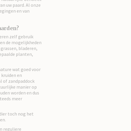
an uw paard. Al onze
oegingen en van
aarden?
eren zelf gebruik
ren de mogelijkheden
 grassen, bladeren,
bepaalde planten,
nature wat goed voor
 kruiden en
al of zandpaddock
uurlijke manier op
ouden worden en dus
steeds meer
dier toch nog het
den.
n reguliere