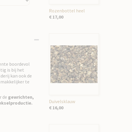
Rozenbottel heel
€ 17,00
oente boordevol
ig is bij het
elderij kan ook de
makkelijker te
r de
gewrichten,
Duivelsklauw
ekselproductie.
€ 16,00