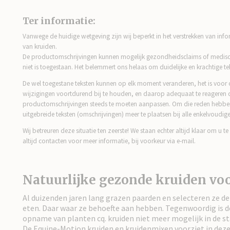
Ter informatie:
Vanwege de huidige wetgeving zijn wij beperkt in het verstrekken van inf
van kruiden.
De productomschrijvingen kunnen mogelijk gezondheidsclaims of medisc
niet is toegestaan. Het belemmert ons helaas om duidelijke en krachtige tek
De wel toegestane teksten kunnen op elk moment veranderen, het is voo
wijzigingen voortdurend bij te houden, en daarop adequaat te reageren
productomschrijvingen steeds te moeten aanpassen. Om die reden hebben
uitgebreide teksten (omschrijvingen) meer te plaatsen bij alle enkelvoudige
Wij betreuren deze situatie ten zeerste! We staan echter altijd klaar om u t
altijd contacten voor meer informatie, bij voorkeur via e-mail.
Natuurlijke gezonde kruiden voo
Al duizenden jaren lang grazen paarden en selecteren ze de 
eten. Daar waar ze behoefte aan hebben. Tegenwoordig is d
opname van planten cq. kruiden niet meer mogelijk in de st
De Equine-Motion kruiden en kruidenmixen voorziet in deze