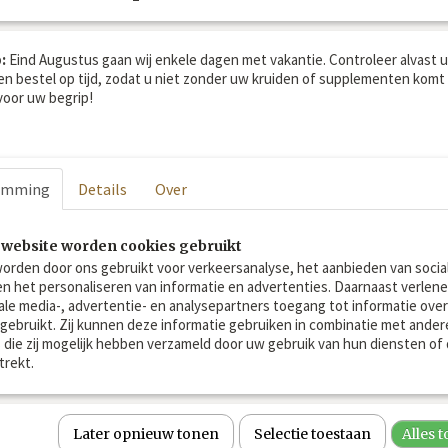
om te eten.
:
Eind Augustus gaan wij enkele dagen met vakantie. Controleer alvast 
100% natuurproduct
en bestel op tijd, zodat u niet zonder uw kruiden of supplementen komt 
oor uw begrip!
100%
humane
kwaliteit
100% zonder additieven
emming
Details
Over
Namen:
Selderijblad, Selder, Apium Graveolens L., Celery, Sellerie
 website worden cookies gebruikt
orden door ons gebruikt voor verkeersanalyse, het aanbieden van socia
en het personaliseren van informatie en advertenties. Daarnaast verlen
Voeradvies:
ale media-, advertentie- en analysepartners toegang tot informatie over
 gebruikt. Zij kunnen deze informatie gebruiken in combinatie met ander
Dosering 1x daags: Stokmaat tot 1.35m 1-2 schepjes p.d.; 1.
die zij mogelijk hebben verzameld door uw gebruik van hun diensten of 
schepjes p.d.; groter dan 1.58m 4 schepjes per dag door he
trekt.
Tenzij anders voorgeschreven door uw dierenarts of therap
Introduceer langzaam
, vooral als je paard het nog ni
Later opnieuw tonen
Selectie toestaan
Alles 
Niet voeren aan drachtige en zogende merries of in ov