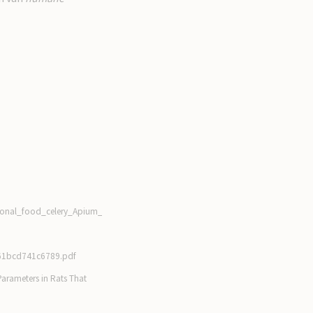
ional_food_celery_Apium_graveolens_L
361bcd741c6789.pdf
Parameters in Rats That