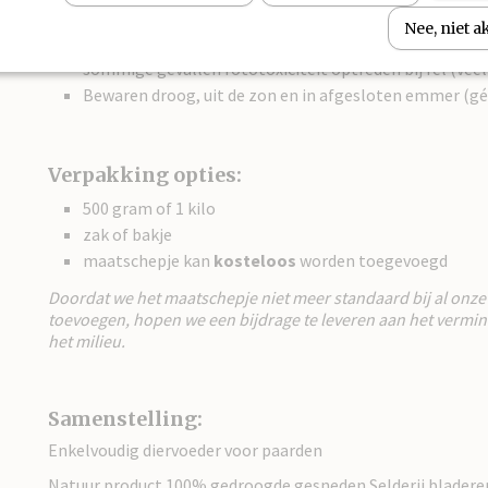
Werkt in op de spieren van de baarmoeder
Nee, niet 
Voer Selderijblad of zaad met mate, want bij overmat
sommige gevallen fototoxiciteit optreden bij fel (veel
Bewaren droog, uit de zon en in afgesloten emmer (gé
Verpakking opties:
500 gram of 1 kilo
zak of bakje
maatschepje kan
kosteloos
worden toegevoegd
Doordat we het maatschepje niet meer standaard bij al onz
toevoegen, hopen we een bijdrage te leveren aan het vermind
het milieu.
Samenstelling:
Enkelvoudig diervoeder voor paarden
Natuur product 100% gedroogde gesneden Selderij bladere