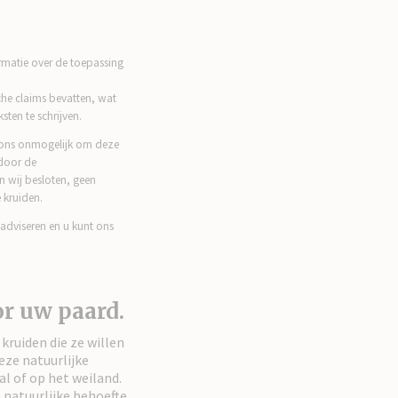
ormatie over de toepassing
he claims bevatten, wat
sten te schrijven.
r ons onmogelijk om deze
 door de
 wij besloten, geen
 kruiden.
e adviseren en u kunt ons
r uw paard.
kruiden die ze willen
eze natuurlijke
al of op het weiland.
 natuurlijke behoefte