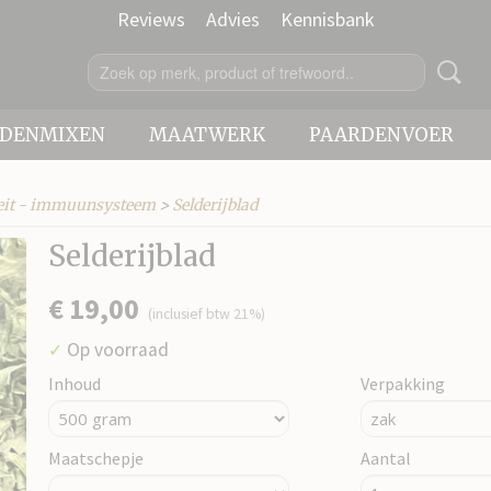
Reviews
Advies
Kennisbank
IDENMIXEN
MAATWERK
PAARDENVOER
iteit - immuunsysteem
>
Selderijblad
Selderijblad
€ 19,00
(inclusief btw 21%)
Op voorraad
✓
Inhoud
Verpakking
Maatschepje
Aantal