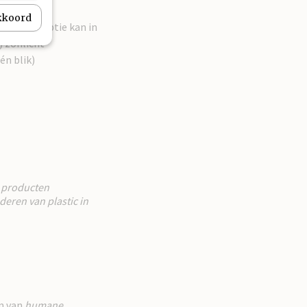
akkoord
ige consumptie kan in
) zonlicht
én blik)
e producten
eren van plastic in
n van
humane