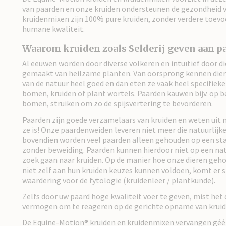
van paarden en onze kruiden ondersteunen de gezondheid v
kruidenmixen zijn 100% pure kruiden, zonder verdere toev
humane kwaliteit.
Waarom kruiden zoals Selderij geven aan p
Al eeuwen worden door diverse volkeren en intuïtief door di
gemaakt van heilzame planten. Van oorsprong kennen die
van de natuur heel goed en dan eten ze vaak heel specifieke
bomen, kruiden of plant wortels. Paarden kauwen bijv. op 
bomen, struiken om zo de spijsvertering te bevorderen.
Paarden zijn goede verzamelaars van kruiden en weten uit 
ze is! Onze paardenweiden leveren niet meer die natuurlijke
bovendien worden veel paarden alleen gehouden op een st
zonder beweiding. Paarden kunnen hierdoor niet op een nat
zoek gaan naar kruiden. Op de manier hoe onze dieren geh
niet zelf aan hun kruiden keuzes kunnen voldoen, komt er 
waardering voor de fytologie (kruidenleer / plantkunde).
Zelfs door uw paard hoge kwaliteit voer te geven,
mist
het 
vermogen om te reageren op de gerichte opname van krui
De Equine-Motion® kruiden en kruidenmixen vervangen géé