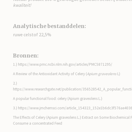
kwaliteit!
Analytische bestanddelen:
ruwe celstof 22,5%
Bronnen:
1.) https://www.pmc.ncbi.nlm.nih.gov/articles/PMC5871295/
A Review of the Antioxidant Activity of Celery (
Apium graveolens
L)
2.)
https://www.researchgate.net/publication/356528542_A_popular_funct
A popular functional food: celery (Apium graveolens L.)
3.) https://www.jmchemsci.com/article_154323_152e1b6dc3f576ae40
The Effects of Celery (Apium graveolens L.) Extract on Some Biochemical 
Consume a concentrated Feed