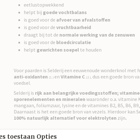
eetlustopwekkend
helpt bij
goede vochtbalans
is goed voor de
afvoer van afvalstoffen
is goed voor de
vruchtbaarheid
draagt bij tot de
normale werking van de zenuwen
is goed voor de
bloedcirculatie
helpt
gewrichten soepel
te houden
Voor paarden is Selderij een eeuwenoude wonderknol met 
anti-oxidanten
en
Vitamine C
dus een goede bron va
(1.)
.(2.),
voedsel.
Selderij is
rijk aan belangrijke voedingsstoffen; vitamine
sporenelementen en mineralen
waaronder o.a. vitamine 
mangaan, foliumzuur, lysine en de vitamines B2, B5, B6, B9,
Daarnaast is het een goede bron van vezels. Hierdoor kan S
100% natuurlijk alternatief voor elektrolyten
zijn
.
es toestaan Opties
Zowel de stengels als de bladeren van selderij zijn veilig en