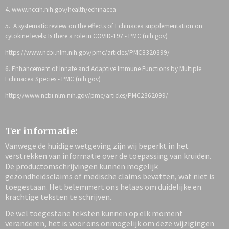
4. www.nccih.nih.gov/health/echinacea
5. A systematic review on the effects of Echinacea supplementation on
cytokine levels: Is there a role in COVID-19? - PMC (nih.gov)
https://www.ncbi.nlm.nih.gov/pmc/articles/PMC8320399/
6. Enhancement of Innate and Adaptive Immune Functions by Multiple
Echinacea Species - PMC (nih.gov)
https//www.ncbi.nlm.nih.gov/pmc/articles/PMC2362099/
Ter informatie:
Vanwege de huidige wetgeving zijn wij beperkt in het
verstrekken van informatie over de toepassing van kruiden.
De productomschrijvingen kunnen mogelijk
gezondheidsclaims of medische claims bevatten, wat niet is
toegestaan. Het belemmert ons helaas om duidelijke en
krachtige teksten te schrijven.
De wel toegestane teksten kunnen op elk moment
veranderen, het is voor ons onmogelijk om deze wijzigingen