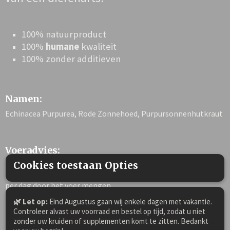
100% natuurproduct
100%
humane
kwaliteit
100% zonder additieven
Namen:
Echinacea Purpurea, Rode Zonnehoed, Purpursonnenhutkraut
Voeradvies:
Cookies toestaan Opties
Dosering 1x daags: Stokmaat tot 1.35m 1-2 schepjes p.d.;
1.35m tot 1.57m. 2-3 schepjes p.d.; groter dan 1.58m 4 schepjes
per dag door het voer mengen.
Tenzij anders voorgeschreven door uw dierenarts of
🌿 Let op:
Eind Augustus gaan wij enkele dagen met vakantie.
Controleer alvast uw voorraad en bestel op tijd, zodat u niet
therapeut.
zonder uw kruiden of supplementen komt te zitten. Bedankt
Niet voeren als er ook sprake is van een auto-