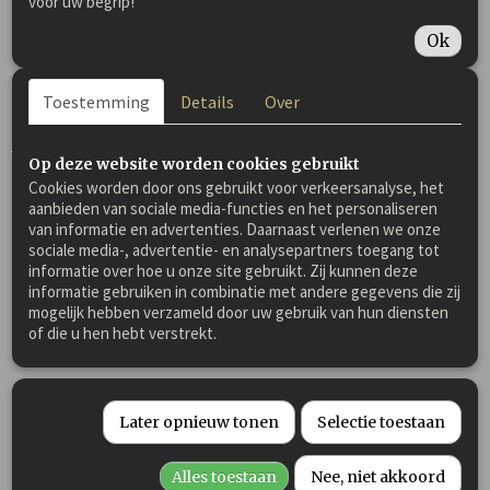
voor uw begrip!
immuunziekte
Ok
Bewaren droog, uit de zon en in afgesloten emmer (géén
blik)
Toestemming
Details
Over
Verpakking opties:
Op deze website worden cookies gebruikt
Cookies worden door ons gebruikt voor verkeersanalyse, het
500 gram of 800 gram
aanbieden van sociale media-functies en het personaliseren
zak of emmer
van informatie en advertenties. Daarnaast verlenen we onze
maatschepje kan
kosteloos
worden toegevoegd
sociale media-, advertentie- en analysepartners toegang tot
informatie over hoe u onze site gebruikt. Zij kunnen deze
Doordat we het maatschepje niet meer standaard bij al onze
informatie gebruiken in combinatie met andere gegevens die zij
producten toevoegen, hopen we een bijdrage te leveren aan
mogelijk hebben verzameld door uw gebruik van hun diensten
het verminderen van plastic in het milieu.
of die u hen hebt verstrekt.
Samenstelling:
Later opnieuw tonen
Selectie toestaan
Eneklvoudig diervoeder voor paarden
Natuurproduct 100% gedroogd en gesneden Rode Zonnehoed
Alles toestaan
Nee, niet akkoord