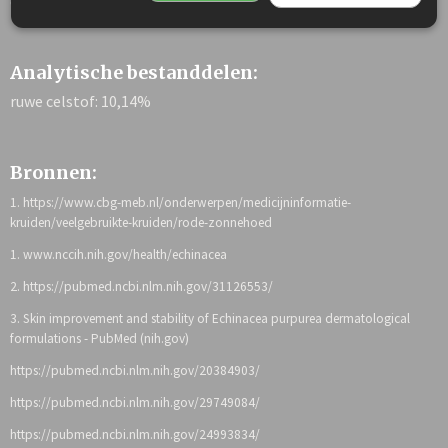
oftewel Echinacea Purpurea van
humane kwaliteit!
Analytische bestanddelen:
ruwe celstof: 10,14%
Bronnen:
1. https://www.cbg-meb.nl/onderwerpen/medicijninformatie-
kruiden/veelgebruikte-kruiden/rode-zonnehoed
1. www.nccih.nih.gov/health/echinacea
2. https://pubmed.ncbi.nlm.nih.gov/31126553/
3. Skin improvement and stability of Echinacea purpurea dermatological
formulations - PubMed (nih.gov)
https://pubmed.ncbi.nlm.nih.gov/20384903/
https://pubmed.ncbi.nlm.nih.gov/29749084/
https://pubmed.ncbi.nlm.nih.gov/24993834/