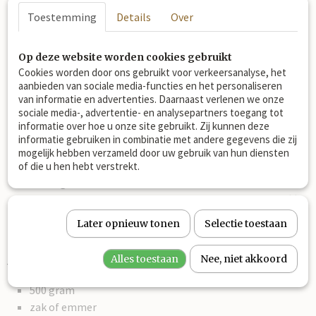
paard: 1 maatschepje per dag
Toestemming
Details
Over
pony: 0,5 maatschepje per dag
Op deze website worden cookies gebruikt
Tenzij anders voorgeschreven door uw dierenarts of
Cookies worden door ons gebruikt voor verkeersanalyse, het
therapeut.
aanbieden van sociale media-functies en het personaliseren
rustig dosering opbouwen om het paard te laten wennen
van informatie en advertenties. Daarnaast verlenen we onze
sociale media-, advertentie- en analysepartners toegang tot
aan de smaak
informatie over hoe u onze site gebruikt. Zij kunnen deze
niet voeren bij paarden met een gevoelige en zwakke
informatie gebruiken in combinatie met andere gegevens die zij
maag
mogelijk hebben verzameld door uw gebruik van hun diensten
niet voeren aan drachtige en zogende merries of in
of die u hen hebt verstrekt.
overleg met een dierenarts
Bewaren droog, uit de zon en in afgesloten emmer (géén
blik)
Later opnieuw tonen
Selectie toestaan
Alles toestaan
Nee, niet akkoord
Verpakking opties:
500 gram
zak of emmer