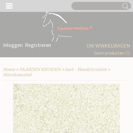
Inloggen
Registreren
UW WINKELWAGEN
Geen producten
(0)
Home
>
PAARDEN KRUIDEN
>
hart - bloedcirculatie
>
Mierikswortel