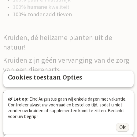
100%
humane
kwaliteit
100% zonder additieven
Kruiden, dé heilzame planten uit de
natuur!
Kruiden zijn géén vervanging van de zorg
van een dierenarts.
Cookies toestaan Opties
Namen:
🌿 Let op:
Eind Augustus gaan wij enkele dagen met vakantie.
Armoracia rusticana, Horseradish, Meerrettich
Controleer alvast uw voorraad en bestel op tijd, zodat u niet
zonder uw kruiden of supplementen komt te zitten. Bedankt
voor uw begrip!
Voeradvies:
Ok
Dosering 1x daags: