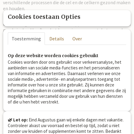
verschillende processen die de cel en de celkern gezond maken
en houden.
Cookies toestaan Opties
Uit
onderzoek
is ook gebleken dat Kurkuma
(2,3)
ontstekingsremmende
eigenschappen heeft en daardoor een
goede invloed heeft op het bewegingsapparaat, het soepel
bewegen, is goed voor
het kraakbeen
(in de gewrichten), de
Toestemming
Details
Over
lever
en
luchtwegen
.
Op deze website worden cookies gebruikt
100% puur en natuurlijk
Cookies worden door ons gebruikt voor verkeersanalyse, het
aanbieden van sociale media-functies en het personaliseren
100%
humane
kwaliteit
van informatie en advertenties. Daarnaast verlenen we onze
100% zonder additieven
sociale media-, advertentie- en analysepartners toegang tot
informatie over hoe u onze site gebruikt. Zij kunnen deze
informatie gebruiken in combinatie met andere gegevens die zij
Kruiden dé heilzame planten uit de
mogelijk hebben verzameld door uw gebruik van hun diensten
of die u hen hebt verstrekt.
natuur!
Kruiden zijn géén vervanging van de zorg
🌿 Let op:
Eind Augustus gaan wij enkele dagen met vakantie.
Controleer alvast uw voorraad en bestel op tijd, zodat u niet
van een dierenarts.
zonder uw kruiden of supplementen komt te zitten. Bedankt