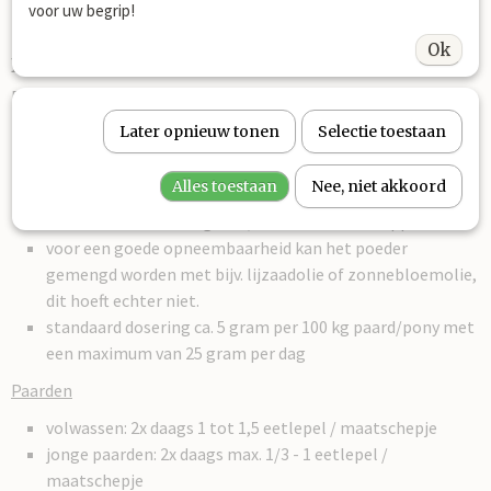
voor uw begrip!
Ok
Dosering Kurkuma met zwarte peper:
Paarden hebben een veel gevoeliger spijsverteringstelsel dan
mensen. Daarom de dosering
rustig op te bouwen en
om het
Later opnieuw tonen
Selectie toestaan
paard rustig aan de smaak te laten wennen. Kurkuma + zwarte
peper heeft een zeer sterke smaak, paarden vinden het wel
heel lekker!
Alles toestaan
Nee, niet akkoord
maximaal 4-5 weken geven, dan 1-2 weken stoppen.
voor een goede opneembaarheid kan het poeder
gemengd worden met bijv. lijzaadolie of zonnebloemolie,
dit hoeft echter niet.
standaard dosering ca. 5 gram per 100 kg paard/pony met
een maximum van 25 gram per dag
Paarden
volwassen: 2x daags 1 tot 1,5 eetlepel / maatschepje
jonge paarden: 2x daags max. 1/3 - 1 eetlepel /
maatschepje