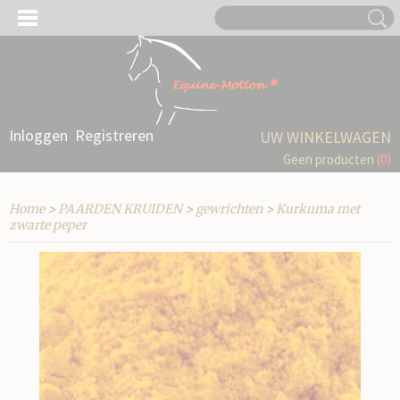
Inloggen
Registreren
UW WINKELWAGEN
Geen producten
(0)
Home
>
PAARDEN KRUIDEN
>
gewrichten
>
Kurkuma met
zwarte peper