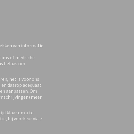
rekken van informatie
aims of medische
ns helaas om
en, het is voor ons
, en daarop adequaat
ten aanpassen. Om
omschrijvingen) meer
ijd klaar om u te
e, bij voorkeur via e-