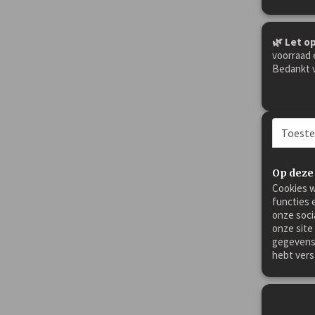
🌿 Let op
voorraad 
Bedankt v
Toest
Op deze
Cookies w
functies 
onze soci
onze site
gegevens 
hebt vers