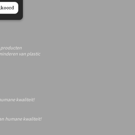
akkoord
e producten
minderen van plastic
humane kwaliteit!
van
humane kwaliteit!