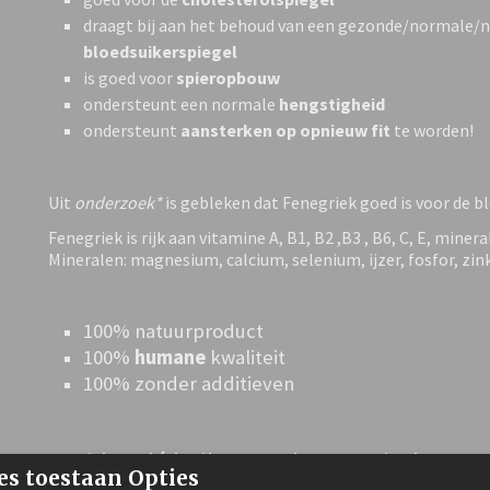
draagt bij aan het behoud van een gezonde/normale/n
bloedsuikerspiegel
is goed voor
spieropbouw
ondersteunt een normale
hengstigheid
ondersteunt
aansterken op opnieuw fit
te worden!
Uit
onderzoek*
is gebleken dat Fenegriek goed is voor de b
Fenegriek is rijk aan vitamine A, B1, B2 ,B3 , B6, C, E, minera
Mineralen: magnesium, calcium, selenium, ijzer, fosfor, zi
100% natuurproduct
100%
humane
kwaliteit
100% zonder additieven
Kruiden dé heilzame planten uit de natu
es toestaan Opties