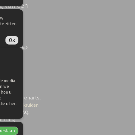
g van een
uw
te zitten.
Ok
e, Foenegriek
le media-
en we
 hoe u
et uw dierenarts
,
e
die u hen
 weten over
kruiden
ennisbank FAQ.
én blik)
toestaan