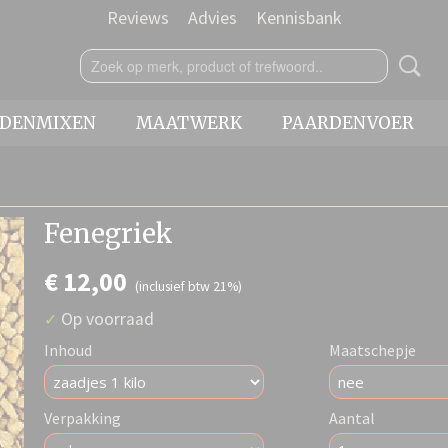
Reviews
Advies
Kennisbank
IDENMIXEN
MAATWERK
PAARDENVOER
Fenegriek
€ 12,00
(inclusief btw 21%)
Op voorraad
✓
Inhoud
Maatschepje
Verpakking
Aantal