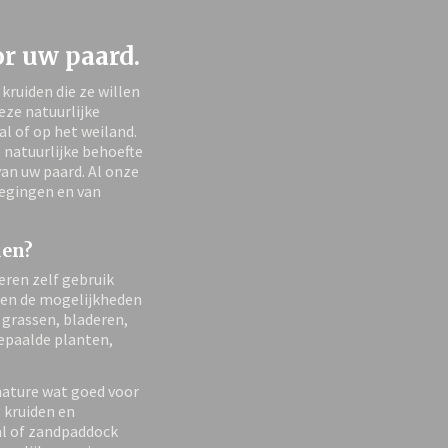
r uw paard.
kruiden die ze willen
eze natuurlijke
al of op het weiland.
 natuurlijke behoefte
an uw paard. Al onze
oegingen en van
den?
eren zelf gebruik
ren de mogelijkheden
 grassen, bladeren,
bepaalde planten,
nature wat goed voor
 kruiden en
al of zandpaddock