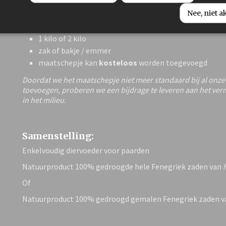
Verpakking opties:
Nee, niet 
hele zaadjes of gemalen zaadjes als poeder
1 kilo of 2 kilo
zak of bakje / emmer
maatschepje kan
kosteloos
worden toegevoegd
Doordat we het maatschepje niet meer standaard bij al onz
toevoegen, proberen we een bijdrage te leveren aan het ver
in het milieu.
Samenstelling:
Enkelvoudig diervoeder voor paarden
Natuurproduct 100% gedroogde hele Fenegriek zaden van
Of
Natuurproduct 100% gedroogd gemalen Fenegriek zaden 