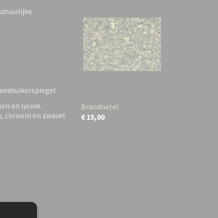
atuurlijke
loedsuikerspiegel.
len en lysine.
Brandnetel
nk, chroom en zwavel.
€ 15,00
ur!