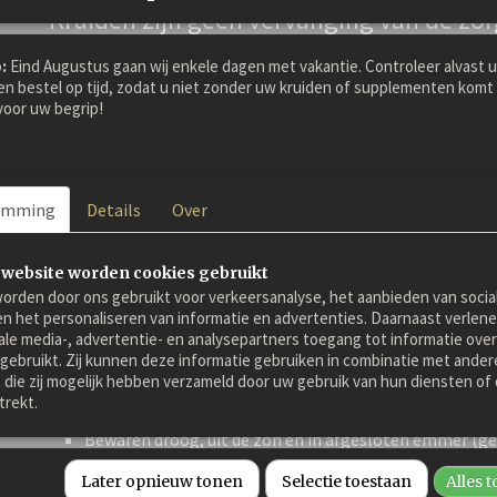
Kruiden zijn géén vervanging van de zor
dierenarts.
:
Eind Augustus gaan wij enkele dagen met vakantie. Controleer alvast 
en bestel op tijd, zodat u niet zonder uw kruiden of supplementen komt 
oor uw begrip!
Namen:
Trigonella foenum-graecum, Fenugreek Seed, Bockshornkle
emming
Details
Over
Voeradvies:
 website worden cookies gebruikt
Pony: 1x daags 0,5-1 maatschepje
orden door ons gebruikt voor verkeersanalyse, het aanbieden van socia
en het personaliseren van informatie en advertenties. Daarnaast verlen
Paard: 1x daags 1,5 maatschepje
ale media-, advertentie- en analysepartners toegang tot informatie over
niet voeren
aan drachtige merries of overleg m
 gebruikt. Zij kunnen deze informatie gebruiken in combinatie met ander
die zij mogelijk hebben verzameld door uw gebruik van hun diensten of 
dit kruid werkt op de
spieren van de baarmoeder
. Meer
trekt.
tijdens de dracht bij paarden
en pony's staat in onze k
Bewaren droog, uit de zon en in afgesloten emmer (gé
Later opnieuw tonen
Selectie toestaan
Alles 